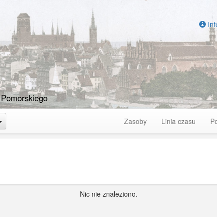
Inf
 Pomorskiego
Toggle Dropdown
Zasoby
Linia czasu
P
Nic nie znaleziono.