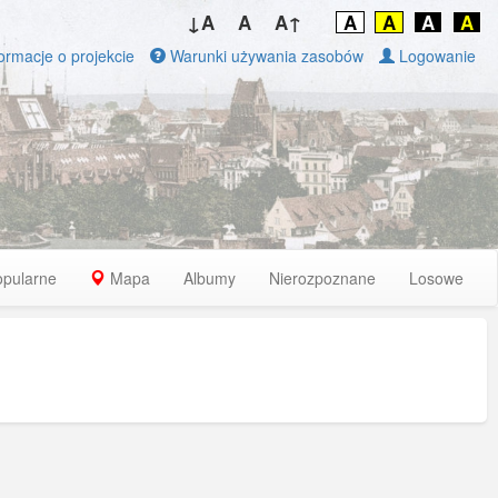
↓A
A
A↑
A
A
A
A
ormacje o projekcie
Warunki używania zasobów
Logowanie
opularne
Mapa
Albumy
Nierozpoznane
Losowe