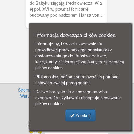
do Bałtyku sięgają średniowiecza. W 2
Seglerhafen
ej poł. XVI w. powstał fort carré
budowany pod nadzorem Hansa von
Lindau, następnie Antonego van
Obberghena. Obiekt pełnił funkcje
militarne. Jego załoga kontrolowała
Informacja dotycząca plików cookies.
statki wpływające do gdańskiego portu,
Informujemy, iż w celu zapewnienia
a wieża do 1758 r. spełniała rolę latarni
prawidłowej pracy naszego serwisu oraz
morskiej. W XIX r. znajdowało się tu
dostosowania go do Państwa potrzeb,
również więzienie. Obecnie pełni
korzystamy z informacji zapisanych za pomocą
funkcje muzealne. Na zdjęciu widoczna
plików cookies.
przystań dla żaglówek, która powstała
w sąsiedztwie twierdzy w
Pliki cookies można kontrolować za pomocą
dwudziestoleciu międzywojennym wraz
ustawień swojej przeglądarki.
z utworzeniem tu siedziby klubów
Strona główna
·
Informacje o projekcie
·
Cennik
·
Dalsze korzystanie z naszego serwisu
żeglarskich.
Warunki używania zasobów
·
Kontakt
·
Regulamin
oznacza, że użytkownik akceptuje stosowanie
serwisu
·
Polityka prywatności
plików cookies.
Zamknij