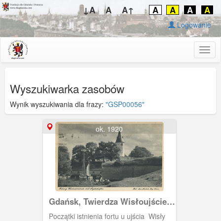
↓A
A
A↑
A
A
A
A
Logowanie
Togg
navig
Wyszukiwarka zasobów
Wynik wyszukiwania dla frazy:
"GSP00056"
ok. 1920
Gdańsk, Twierdza Wisłoujście z
przystanią dla żaglówek, Danzig
Początki istnienia fortu u ujścia Wisły
Festung Weichselmünde mit