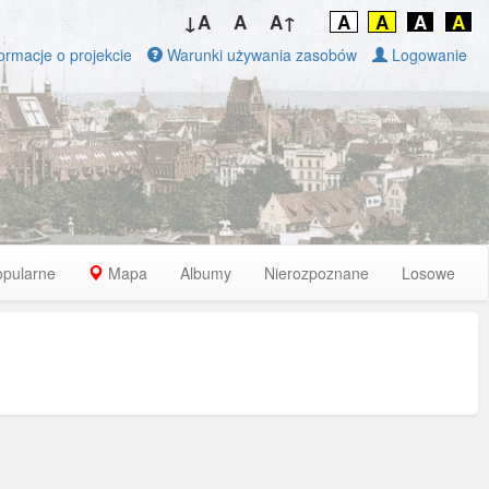
↓A
A
A↑
A
A
A
A
ormacje o projekcie
Warunki używania zasobów
Logowanie
opularne
Mapa
Albumy
Nierozpoznane
Losowe