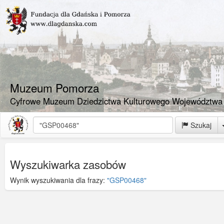
Muzeum Pomorza
Cyfrowe Muzeum Dziedzictwa Kulturowego Województwa
Szukaj
Wyszukiwarka zasobów
Wynik wyszukiwania dla frazy:
"GSP00468"