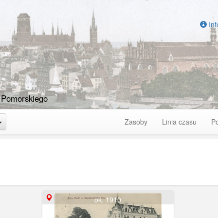
Inf
 Pomorskiego
Toggle Dropdown
Zasoby
Linia czasu
P
ok. 1910