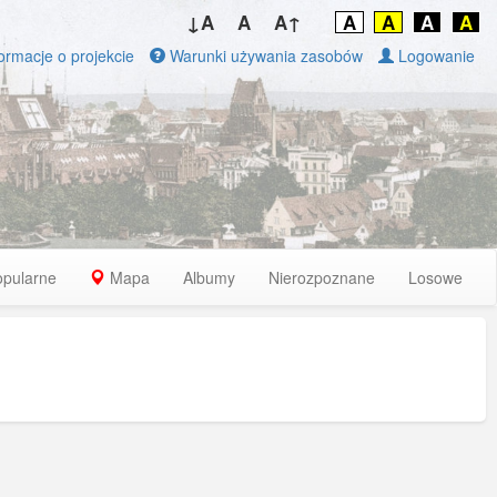
↓A
A
A↑
A
A
A
A
ormacje o projekcie
Warunki używania zasobów
Logowanie
opularne
Mapa
Albumy
Nierozpoznane
Losowe