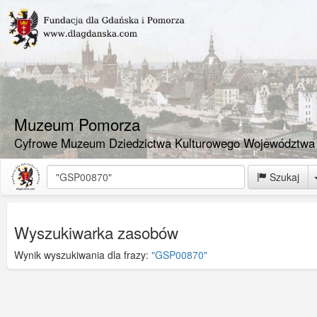
Muzeum Pomorza
Cyfrowe Muzeum Dziedzictwa Kulturowego Województwa
Szukaj
Wyszukiwarka zasobów
Wynik wyszukiwania dla frazy:
"GSP00870"