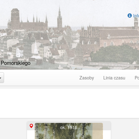
Inf
 Pomorskiego
Toggle Dropdown
Zasoby
Linia czasu
P
ok. 1910