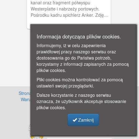
kanał oraz fragment półwyspu
Westerplatte i nabrzeży portowych.
Pośrodku kadru spichlerz Anker. Zdjęcie
wykonane pomiędzy 1925, a 1936 r.
Informacja dotycząca plików cookies.
Informujemy, iż w celu zapewnienia
prawidłowej pracy naszego serwisu oraz
dostosowania go do Państwa potrzeb,
korzystamy z informacji zapisanych za pomocą
plików cookies.
Pliki cookies można kontrolować za pomocą
ustawień swojej przeglądarki.
Strona główna
·
Informacje o projekcie
·
Cennik
·
Dalsze korzystanie z naszego serwisu
Warunki używania zasobów
·
Kontakt
·
Regulamin
oznacza, że użytkownik akceptuje stosowanie
serwisu
·
Polityka prywatności
plików cookies.
Zamknij