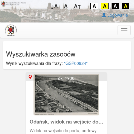
↓A
A
A↑
A
A
A
A
Logowanie
Togg
navig
Wyszukiwarka zasobów
Wynik wyszukiwania dla frazy:
"GSP00924"
ok. 1930
Gdańsk, widok na wejście do
portu
Widok na wejście do portu, portowy