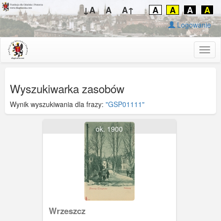
↓A
A
A↑
A
A
A
A
Logowanie
Togg
navig
Wyszukiwarka zasobów
Wynik wyszukiwania dla frazy:
"GSP01111"
ok. 1900
Wrzeszcz