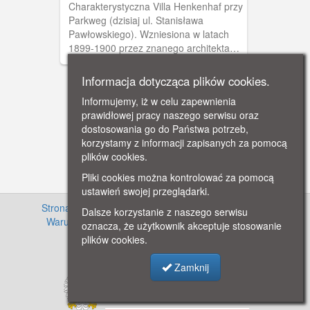
Charakterystyczna Villa Henkenhaf przy
Parkweg (dzisiaj ul. Stanisława
Pawłowskiego). Wzniesiona w latach
1899-1900 przez znanego architekta
Johanna Friedricha Hankenhafa.
Zaprojektował on między innymi
Informacja dotycząca plików cookies.
elektrownię miejską na Ołowiance i
Informujemy, iż w celu zapewnienia
Dom Zdrojowy w Helu.
prawidłowej pracy naszego serwisu oraz
dostosowania go do Państwa potrzeb,
korzystamy z informacji zapisanych za pomocą
plików cookies.
Pliki cookies można kontrolować za pomocą
ustawień swojej przeglądarki.
Strona główna
·
Informacje o projekcie
·
Cennik
·
Dalsze korzystanie z naszego serwisu
Warunki używania zasobów
·
Kontakt
·
Regulamin
oznacza, że użytkownik akceptuje stosowanie
serwisu
·
Polityka prywatności
plików cookies.
Zamknij