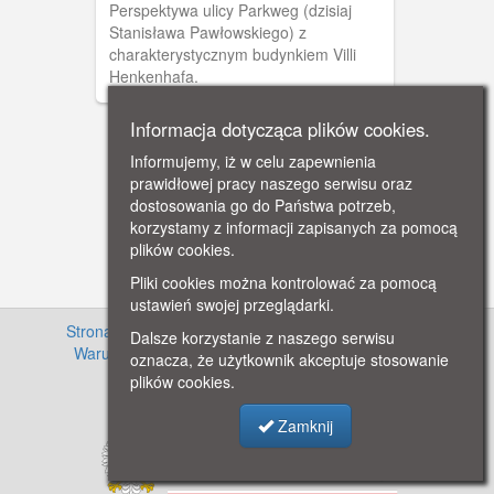
Perspektywa ulicy Parkweg (dzisiaj
Stanisława Pawłowskiego) z
charakterystycznym budynkiem Villi
Henkenhafa.
Informacja dotycząca plików cookies.
Informujemy, iż w celu zapewnienia
prawidłowej pracy naszego serwisu oraz
dostosowania go do Państwa potrzeb,
korzystamy z informacji zapisanych za pomocą
plików cookies.
Pliki cookies można kontrolować za pomocą
ustawień swojej przeglądarki.
Strona główna
·
Informacje o projekcie
·
Cennik
·
Dalsze korzystanie z naszego serwisu
Warunki używania zasobów
·
Kontakt
·
Regulamin
oznacza, że użytkownik akceptuje stosowanie
serwisu
·
Polityka prywatności
plików cookies.
Zamknij