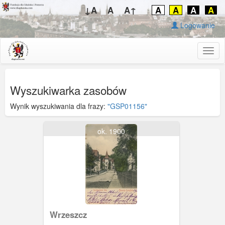
↓A
A
A↑
A
A
A
A
Logowanie
Togg
navig
Wyszukiwarka zasobów
Wynik wyszukiwania dla frazy:
"GSP01156"
ok. 1900
Wrzeszcz