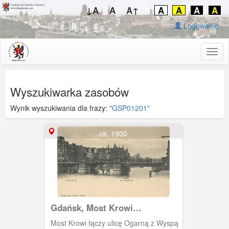
↓A
A
A↑
A
A
A
A
Logowanie
Togg
navig
Wyszukiwarka zasobów
Wynik wyszukiwania dla frazy:
"GSP01201"
ok. 1900
Gdańsk, Most Krowi
(Kuhbrucke)
Most Krowi łączy ulicę Ogarną z Wyspą