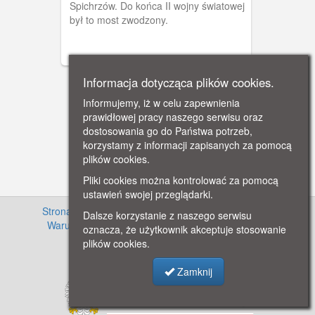
Spichrzów. Do końca II wojny światowej
był to most zwodzony.
Informacja dotycząca plików cookies.
Informujemy, iż w celu zapewnienia
prawidłowej pracy naszego serwisu oraz
dostosowania go do Państwa potrzeb,
korzystamy z informacji zapisanych za pomocą
plików cookies.
Pliki cookies można kontrolować za pomocą
ustawień swojej przeglądarki.
Strona główna
·
Informacje o projekcie
·
Cennik
·
Dalsze korzystanie z naszego serwisu
Warunki używania zasobów
·
Kontakt
·
Regulamin
oznacza, że użytkownik akceptuje stosowanie
serwisu
·
Polityka prywatności
plików cookies.
Zamknij