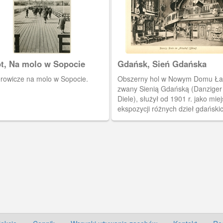
t, Na molo w Sopocie
Gdańsk, Sień Gdańska
rowicze na molo w Sopocie.
Obszerny hol w Nowym Domu Ł
zwany Sienią Gdańską (Danziger
Diele), służył od 1901 r. jako mie
ekspozycji różnych dzieł gdański
rzemieślników, w sporej części
pochodzących z kolekcji Lessera
Giełdzińskiego. Fotografia pocho
albumu "Danzig und Umgebung i
Bildern".