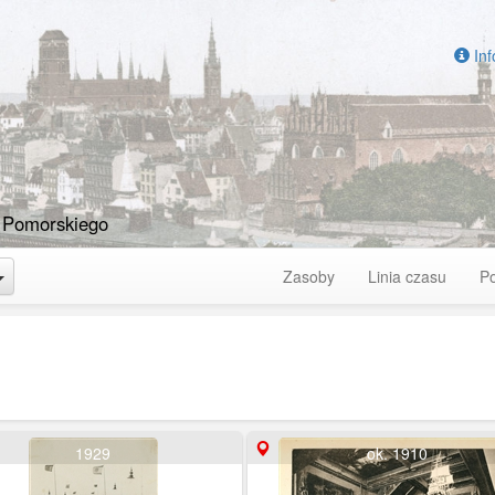
Inf
 Pomorskiego
Toggle Dropdown
Zasoby
Linia czasu
P
1929
ok. 1910