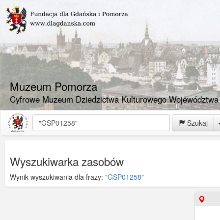
Muzeum Pomorza
Cyfrowe Muzeum Dziedzictwa Kulturowego Województwa
Szukaj
Wyszukiwarka zasobów
Wynik wyszukiwania dla frazy:
"GSP01258"