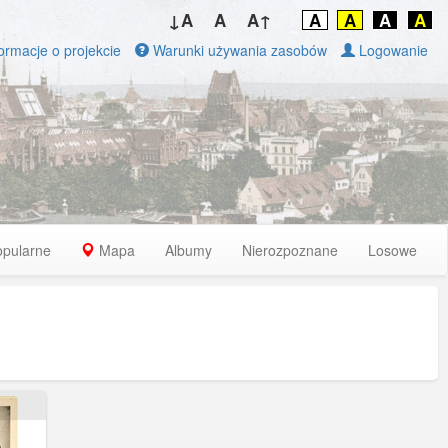
↓A
A
A↑
A
A
A
A
ormacje o projekcie
Warunki używania zasobów
Logowanie
opularne
Mapa
Albumy
Nierozpoznane
Losowe