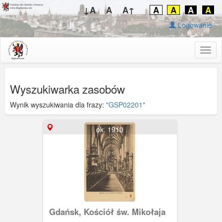
↓A
A
A↑
A
A
A
A
Logowanie
Togg
navig
Wyszukiwarka zasobów
Wynik wyszukiwania dla frazy:
"GSP02201"
ok. 1910
Gdańsk, Kościół św. Mikołaja