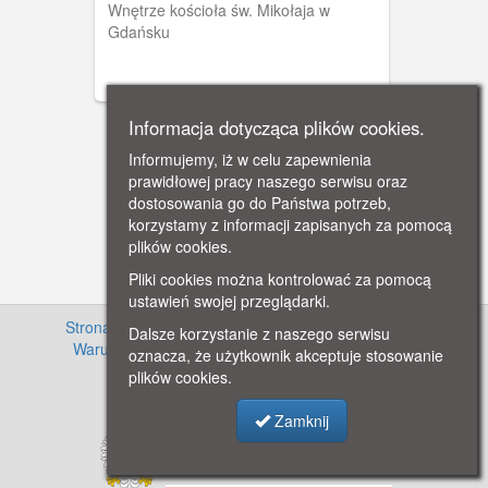
Wnętrze kościoła św. Mikołaja w
Gdańsku
Informacja dotycząca plików cookies.
Informujemy, iż w celu zapewnienia
prawidłowej pracy naszego serwisu oraz
dostosowania go do Państwa potrzeb,
korzystamy z informacji zapisanych za pomocą
plików cookies.
Pliki cookies można kontrolować za pomocą
ustawień swojej przeglądarki.
Strona główna
·
Informacje o projekcie
·
Cennik
·
Dalsze korzystanie z naszego serwisu
Warunki używania zasobów
·
Kontakt
·
Regulamin
oznacza, że użytkownik akceptuje stosowanie
serwisu
·
Polityka prywatności
plików cookies.
Zamknij