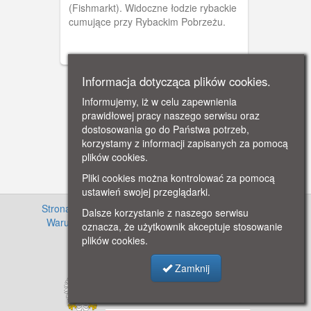
(Fishmarkt). Widoczne łodzie rybackie
cumujące przy Rybackim Pobrzeżu.
Informacja dotycząca plików cookies.
Informujemy, iż w celu zapewnienia
prawidłowej pracy naszego serwisu oraz
dostosowania go do Państwa potrzeb,
korzystamy z informacji zapisanych za pomocą
plików cookies.
Pliki cookies można kontrolować za pomocą
ustawień swojej przeglądarki.
Strona główna
·
Informacje o projekcie
·
Cennik
·
Dalsze korzystanie z naszego serwisu
Warunki używania zasobów
·
Kontakt
·
Regulamin
oznacza, że użytkownik akceptuje stosowanie
serwisu
·
Polityka prywatności
plików cookies.
Zamknij