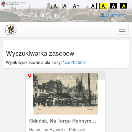
↓A
A
A↑
A
A
A
A
Logowanie
Togg
navig
Wyszukiwarka zasobów
Wynik wyszukiwania dla frazy:
"GSP02525"
ok. 1910
Gdańsk, Na Targu Rybnym
(Fishmarkt)
Handel na Rybackim Pobrzeżu