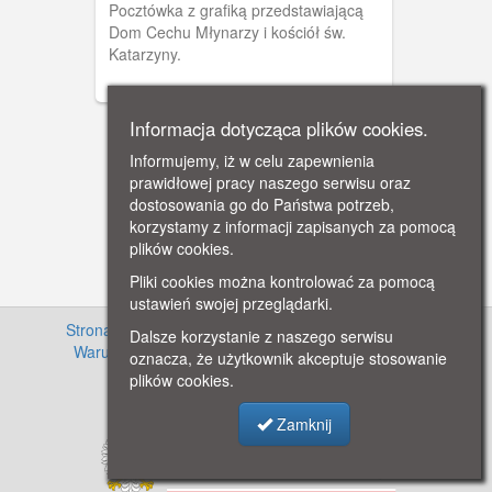
Pocztówka z grafiką przedstawiającą
Dom Cechu Młynarzy i kościół św.
Katarzyny.
Informacja dotycząca plików cookies.
Informujemy, iż w celu zapewnienia
prawidłowej pracy naszego serwisu oraz
dostosowania go do Państwa potrzeb,
korzystamy z informacji zapisanych za pomocą
plików cookies.
Pliki cookies można kontrolować za pomocą
ustawień swojej przeglądarki.
Strona główna
·
Informacje o projekcie
·
Cennik
·
Dalsze korzystanie z naszego serwisu
Warunki używania zasobów
·
Kontakt
·
Regulamin
oznacza, że użytkownik akceptuje stosowanie
serwisu
·
Polityka prywatności
plików cookies.
Zamknij