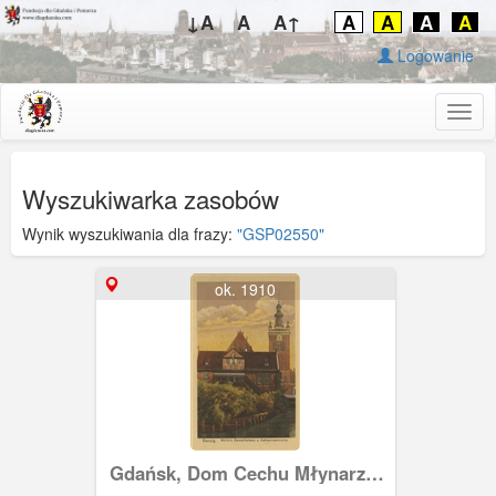
↓A
A
A↑
A
A
A
A
Logowanie
Togg
navig
Wyszukiwarka zasobów
Wynik wyszukiwania dla frazy:
"GSP02550"
ok. 1910
Gdańsk, Dom Cechu Młynarzy i
kościół św. Katarzyny