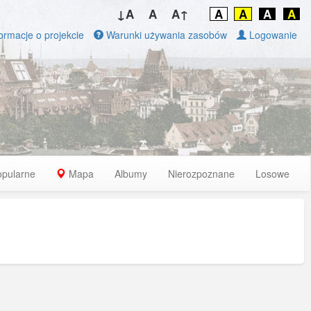
↓A
A
A↑
A
A
A
A
ormacje o projekcie
Warunki używania zasobów
Logowanie
opularne
Mapa
Albumy
Nierozpoznane
Losowe