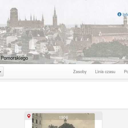
Inf
 Pomorskiego
Toggle Dropdown
Zasoby
Linia czasu
P
1906