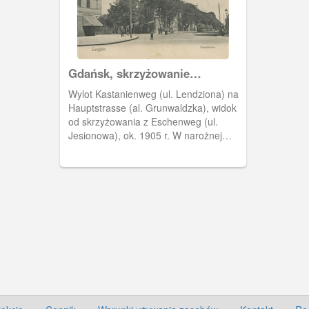
Gdańsk, skrzyżowanie
Lendziona i Grunwaldzkiej.
Wylot Kastanienweg (ul. Lendziona) na
Hauptstrasse (al. Grunwaldzka), widok
od skrzyżowania z Eschenweg (ul.
Jesionowa), ok. 1905 r. W narożnej
kamienicy z wykuszem (po lewej
stronie) przez krótki czas działał sklep
mięsny Maa Mullera.