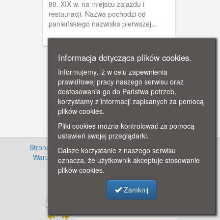
90. XIX w. na miejscu zajazdu i
restauracji. Nazwa pochodzi od
panieńskiego nazwiska pierwszej
właścicielki, wdowy Berthy Stellmacher.
Pocztówka zapisana jest polskimi
znakami stenograficznymi.
Informacja dotycząca plików cookies.
Informujemy, iż w celu zapewnienia
prawidłowej pracy naszego serwisu oraz
dostosowania go do Państwa potrzeb,
korzystamy z informacji zapisanych za pomocą
plików cookies.
Pliki cookies można kontrolować za pomocą
ustawień swojej przeglądarki.
Strona główna
·
Informacje o projekcie
·
Cennik
·
Dalsze korzystanie z naszego serwisu
Warunki używania zasobów
·
Kontakt
·
Regulamin
oznacza, że użytkownik akceptuje stosowanie
serwisu
·
Polityka prywatności
plików cookies.
Zamknij