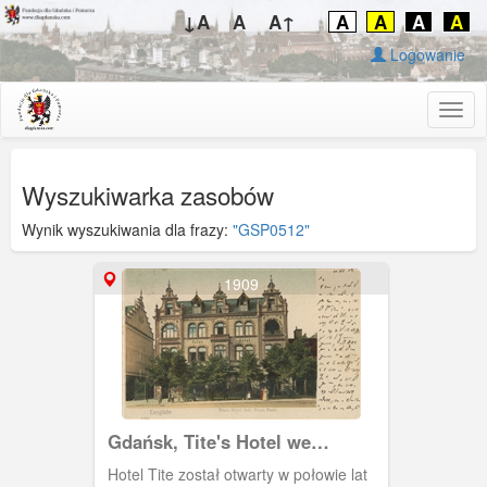
↓A
A
A↑
A
A
A
A
Logowanie
Togg
navig
Wyszukiwarka zasobów
Wynik wyszukiwania dla frazy:
"GSP0512"
1909
Gdańsk, Tite's Hotel we
Wrzeszczu
Hotel Tite został otwarty w połowie lat