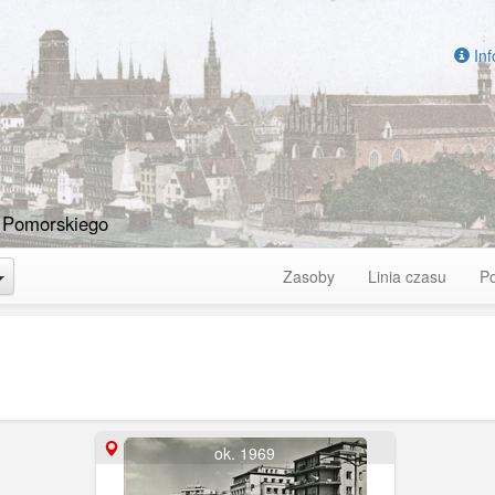
Inf
 Pomorskiego
Toggle Dropdown
Zasoby
Linia czasu
P
ok. 1969