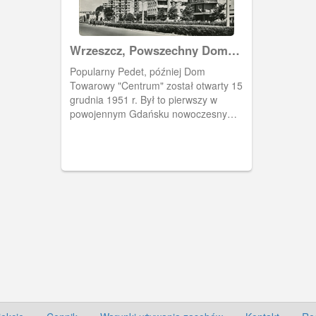
Wrzeszcz, Powszechny Dom
Towarowy "Neptun"
Popularny Pedet, później Dom
Towarowy "Centrum" został otwarty 15
grudnia 1951 r. Był to pierwszy w
powojennym Gdańsku nowoczesny
dom handlowy, największy i takim
pozostał przez okres PRLu. Zburzony
na przełomie 2011/2012 roku. Na jego
miejscu powstał biurowiec "Neptun".
Obok Pedetu stoi budynek, w którym
działał klub "Ster", a w 1980 r. został
siedzibą NSZZ "Solidarność".