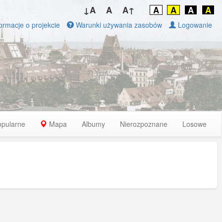
↓A
A
A↑
A
A
A
A
ormacje o projekcie
Warunki używania zasobów
Logowanie
opularne
Mapa
Albumy
Nierozpoznane
Losowe