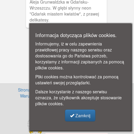
Aleja Grunwaldzka w Gdańsku-
Wrzeszczu. W głębi słynny neon
"Gdańsk miastem kwiatów", z prawej
delikatesy.
Informacja dotycząca plików cookies.
Informujemy, iż w celu zapewnienia
prawidłowej pracy naszego serwisu oraz
dostosowania go do Państwa potrzeb,
korzystamy z informacji zapisanych za pomocą
plików cookies.
Pliki cookies można kontrolować za pomocą
ustawień swojej przeglądarki.
Strona główna
·
Informacje o projekcie
·
Cennik
·
Dalsze korzystanie z naszego serwisu
Warunki używania zasobów
·
Kontakt
·
Regulamin
oznacza, że użytkownik akceptuje stosowanie
serwisu
·
Polityka prywatności
plików cookies.
Zamknij