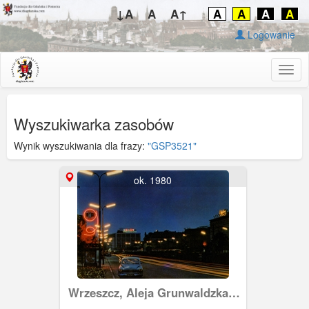
↓A
A
A↑
A
A
A
A
Logowanie
Togg
navig
Wyszukiwarka zasobów
Wynik wyszukiwania dla frazy:
"GSP3521"
ok. 1980
Wrzeszcz, Aleja Grunwaldzka
nocą