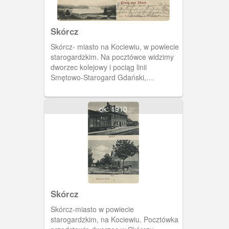
Skórcz
Skórcz- miasto na Kociewiu, w powiecie
starogardzkim. Na pocztówce widzimy
dworzec kolejowy i pociąg linii
Smętowo-Starogard Gdański,
zbudowanej w latach1902-1903.
ok. 1910
Skórcz
Skórcz-miasto w powiecie
starogardzkim, na Kociewiu. Pocztówka