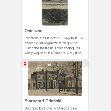
Osieczna
Pocztówka z Osiecznej (Hagenort), w
powiecie starogardzkim, w gminie
Osieczna na trasie zawieszonej linii
kolejowej nr 218 (Szlachta – Myślice).
przedstawiająca widok na budynek
dworca kolejowego i dom z lipami.
ok. 1910
Starogard Gdański
Dworzec kolejowy w Starogardzie