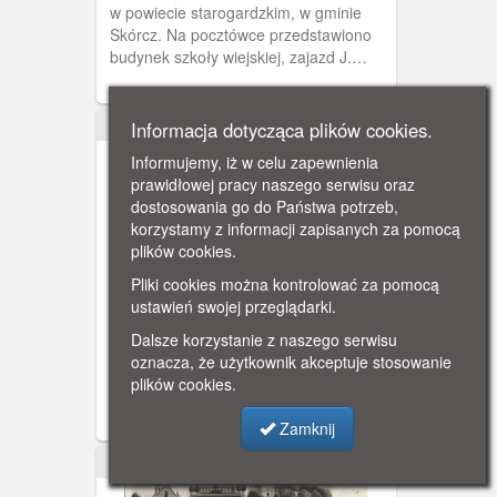
w powiecie starogardzkim, w gminie
Skórcz. Na pocztówce przedstawiono
budynek szkoły wiejskiej, zajazd J.
Kleina i dworzec kolejowy z 1902 roku
(linia kolejowa Skórcz-Smętowo).
Informacja dotycząca plików cookies.
ok. 1900
Informujemy, iż w celu zapewnienia
prawidłowej pracy naszego serwisu oraz
dostosowania go do Państwa potrzeb,
korzystamy z informacji zapisanych za pomocą
plików cookies.
Pliki cookies można kontrolować za pomocą
Żukowo Zuckau
ustawień swojej przeglądarki.
Żukowo- miasto na Kaszubach w
Dalsze korzystanie z naszego serwisu
powiecie kartuskim. Na pocztówce
oznacza, że użytkownik akceptuje stosowanie
widzimy domek dróżnika i dworzec
plików cookies.
kolejowy w Żukowie. Dworzec oddano
do użytku 29 sierpnia 1885 roku (stacja
Zamknij
nazywała się Żukowo Zachodnie).
ok. 1900