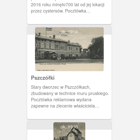
2016 roku minęło700 lat od jej lokacji
przez cystersów. Pocztówka
przedstawia: gospodę wiejską, budynek
poczty i dworzec kolejowy z na linii
Bydgoszcz-Tczew, uruchomionej 1852
ok. 1910
roku.
Pszczółki
Stary dworzec w Pszczółkach,
zbudowany w technice muru pruskiego.
Pocztówka reklamowa wydana
zapewne na zlecenie właściciela
restauracji dworcowej- Artura Hubego.
Budynek uległ zniszczeniu w wyniku
pożaru. Za dworcem widoczna wieża
ok. 1910
ciśnień.