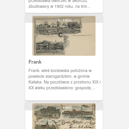
przedstawia dworzec w Skórczu,
zbudowany w 1902 roku, na linii
Smętowo-Starogard Gdański. Poniżej,
budynek urzędu pocztowego.
ok. 1900
Frank
Frank- wieś kociewska położona w
powiecie starogardzkim, w gminie
Kaliska. Na pocztówce z przełomu XIX i
XX wieku przedstawiono: gospodę
Englera, budynek szkoły katolickiej i
dworzec kolejowy z buchającą parą
lokomotywą.
ok. 1900