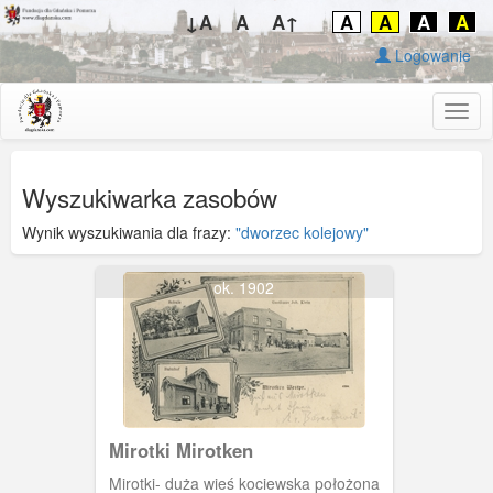
↓A
A
A↑
A
A
A
A
Logowanie
Togg
navig
Wyszukiwarka zasobów
Wynik wyszukiwania dla frazy:
"dworzec kolejowy"
ok. 1902
Mirotki Mirotken
Mirotki- duża wieś kociewska położona