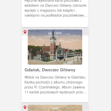
Ręcznie wykonana karta pocztowa z
widokiem na Dworzec Główny (obrazek
wycięto z magazynu lub książki i
naklejono na podkładce pocztówkowej,
kolorowe elementy ozdobne wykonano
kredkami, napis złotą farbą).
ok. 1900
Gdańsk, Dworzec Główny
Widok na Dworzec Główny w Gdańsku.
Kartka pochodzi z albumu złożonego
przez R. Czarlińskiego. Album zawiera
11 kartek pocztowych wydanych przez
wydawnictwo Stengel &Co., G.m.b.H,
Dresden. Okładka albumu tekturowa,
kolor bordo. Na okładce znajduje się
1900