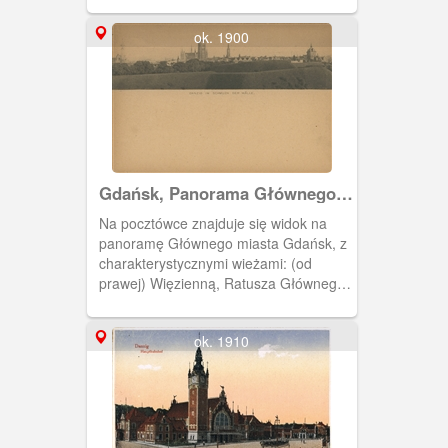
ok. 1900
Gdańsk, Panorama Głównego
Miasta "Alt Danzig"
Na pocztówce znajduje się widok na
panoramę Głównego miasta Gdańsk, z
charakterystycznymi wieżami: (od
prawej) Więzienną, Ratusza Głównego
Miasta, Kościoła Mariackiego i Dworca
Głównego. Na pierwszym planie wały
ok. 1910
obronne.