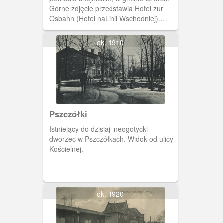
Górne zdjęcie przedstawia Hotel zur
Osbahn (Hotel naLinii Wschodniej).
Jego nazwa nawiązuje do wybudowanej
w 1870 roku linii kolejowej Chojnice-
ok. 1910
Tczew, nazywanej "linią
wschodnią",przechodzącej przez Łąg.
Właścicielem hotelu był J. von
Ossowski. Na zdjęciu dolnym widoczny
budynek dworca.
Pszczółki
Istniejący do dzisiaj, neogotycki
dworzec w Pszczółkach. Widok od ulicy
Kościelnej.
ok. 1920