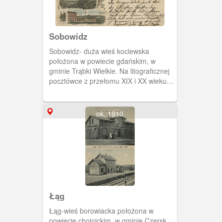
Sobowidz
Sobowidz- duża wieś kociewska
położona w powiecie gdańskim, w
gminie Trąbki Wielkie. Na litograficznej
pocztówce z przełomu XIX i XX wieku
pokazano: restaurację Bahlingera,
działającą od 1881 roku cukrownię,
kościół pw. Przemienienia Pańskiego i
ok. 1910
budynek stacji kolejowej. Dworzec
powstał w 1885 w ramach budowy
Królewskiej Kolei Wschodniej.
Łąg
Łąg-wieś borowiacka położona w
powiecie chojnickim, w gminie Czersk.