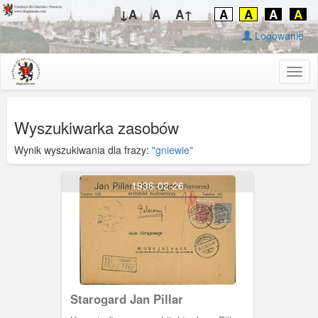
↓A
A
A↑
A
A
A
A
Logowanie
Togg
navig
Wyszukiwarka zasobów
Wynik wyszukiwania dla frazy:
"gniewie"
1936-02-26
Starogard Jan Pillar