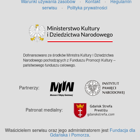
Warunki używania zasobów
·
Kontakt
·
Regulamin
zasób dostępny w zbiorach Muzeum II
serwisu
·
Polityka prywatności
Wojny Światowej w Gdańsku,
sygnatura: MIIWS/F/403
Dofinansowano ze środków Ministra Kultury i Dziedzictwa
Narodowego pochodzących z Funduszu Promocji Kultury –
państwowego funduszu celowego.
Partnerzy:
Patronat medialny:
Właścicielem serwisu oraz jego administratorem jest
Fundacja dla
Gdańska i Pomorza
.