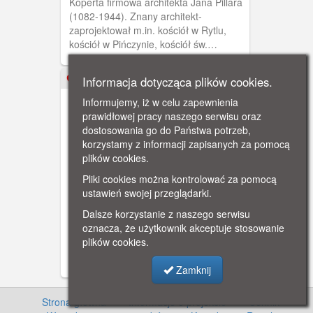
Koperta firmowa architekta Jana Pillara
(1082-1944). Znany architekt-
zaprojektował m.in. kościół w Rytlu,
kościół w Pińczynie, kościół św.
Wojciecha w Starogardzie, gmach
starostwa w Gniewie, nadmorską willę
Informacja dotycząca plików cookies.
1939-09
gen. Hallera. Działacz społeczny i
narodowy. Komendant tajnej
Informujemy, iż w celu zapewnienia
Organizacji Gryf Pomorski miasta
prawidłowej pracy naszego serwisu oraz
Starogard. Zginął w Stutthofie.
dostosowania go do Państwa potrzeb,
korzystamy z informacji zapisanych za pomocą
plików cookies.
Pliki cookies można kontrolować za pomocą
Gniew; Kampania wrześniowa -
ustawień swojej przeglądarki.
1939
Czarno-biała fotografia przedstawiająca
Dalsze korzystanie z naszego serwisu
niemiecki czołg PzKpfw IV Ausf. B
oznacza, że użytkownik akceptuje stosowanie
przejeżdżający po moście pontonowym
plików cookies.
przez Wisłę w Gniewie we wrześniu
1939 roku. W tle widoczna jest
Zamknij
charakterystyczna sylwetka zamku
krzyżackiego w Gniewie u ujścia rzeki
Strona główna
·
Informacje o projekcie
·
Cennik
·
Wierzyca do Wisły. Zakaz kopiowania,