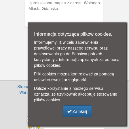
Uproszczona mapka z okresu Wolnego
Miasta Gdańska.
Informacja dotycząca plików cookies.
Informujemy, iż w celu zapewnienia
prawidłowej pracy naszego serwisu oraz
dostosowania go do Państwa potrzeb,
korzystamy z informacji zapisanych za pomocą
plików cookies.
Pliki cookies można kontrolować za pomocą
ustawień swojej przeglądarki.
Strona główna
·
Informacje o projekcie
·
Cennik
·
Dalsze korzystanie z naszego serwisu
Warunki używania zasobów
·
Kontakt
·
Regulamin
oznacza, że użytkownik akceptuje stosowanie
serwisu
·
Polityka prywatności
plików cookies.
Zamknij