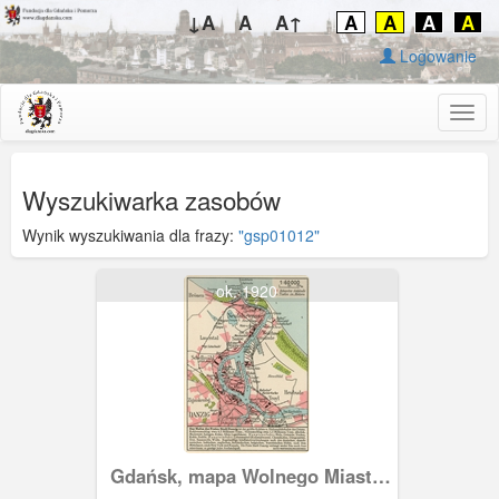
↓A
A
A↑
A
A
A
A
Logowanie
Togg
navig
Wyszukiwarka zasobów
Wynik wyszukiwania dla frazy:
"gsp01012"
ok. 1920
Gdańsk, mapa Wolnego Miasta
Gdańska