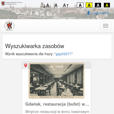
↓A
A
A↑
A
A
A
A
Logowanie
Togg
navig
Wyszukiwarka zasobów
Wynik wyszukiwania dla frazy:
"gsp03077"
ok. 1928
Gdańsk, restauracja (bufet) w
domu towarowym Sternfeld
Wnętrze restauracji w domu towarowym