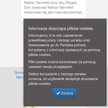
Nathan Sternfeld przy ulicy Długiej.
Dom towarowy Nathan Sternfeld
reklamował się jako najnowocześniejszy
i największy dom towarowy Gdańsku.
Zajmował budynki na rogu Długiej i
Tkackiej. Sternfeld wydawał również
Informacja dotycząca plików cookies.
swoje pocztówki, głównie reklamowe.
Informujemy, iż w celu zapewnienia
prawidłowej pracy naszego serwisu oraz
dostosowania go do Państwa potrzeb,
korzystamy z informacji zapisanych za pomocą
plików cookies.
Pliki cookies można kontrolować za pomocą
ustawień swojej przeglądarki.
Strona główna
·
Informacje o projekcie
·
Cennik
·
Dalsze korzystanie z naszego serwisu
Warunki używania zasobów
·
Kontakt
·
Regulamin
oznacza, że użytkownik akceptuje stosowanie
serwisu
·
Polityka prywatności
plików cookies.
Zamknij