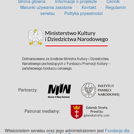
Strona główna
·
Informacje o projekcie
·
Cennik
·
Warunki używania zasobów
·
Kontakt
·
Regulamin
serwisu
·
Polityka prywatności
Dofinansowano ze środków Ministra Kultury i Dziedzictwa
Narodowego pochodzących z Funduszu Promocji Kultury –
państwowego funduszu celowego.
Partnerzy:
Patronat medialny:
Właścicielem serwisu oraz jego administratorem jest
Fundacja dla