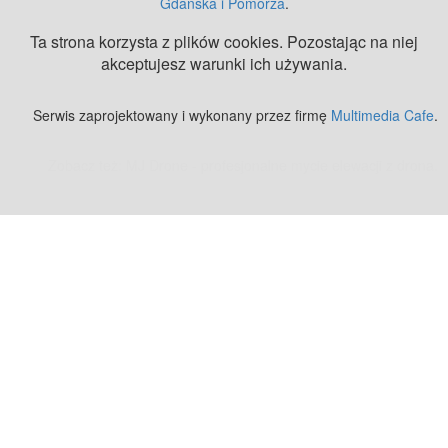
Gdańska i Pomorza
.
Ta strona korzysta z plików cookies. Pozostając na niej
akceptujesz warunki ich używania.
Serwis zaprojektowany i wykonany przez firmę
Multimedia Cafe
.
Zobacz też:
MJ Drone - profesjonalne mycie elewacji z drona
.