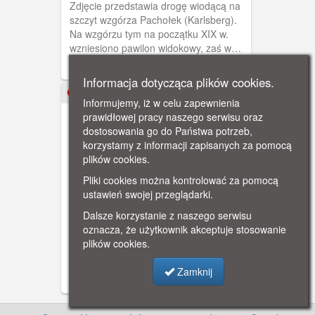
Zdjęcie przedstawia drogę wiodącą na
szczyt wzgórza Pachołek (Karlsberg).
Na wzgórzu tym na początku XIX w.
wzniesiono pawilon widokowy, zaś w
1882 r. - z inicjatywy cesarza Wilhelma I
- murowaną, neogotycką wieżę
Informacja dotycząca plików cookies.
widokową. Pocztówka ukazuje grupę
ok. 1910
Informujemy, iż w celu zapewnienia
osób, które wypoczywają na łonie
prawidłowej pracy naszego serwisu oraz
natury, w pobliżu drogi prowadzącej do
dostosowania go do Państwa potrzeb,
wspomnianego punktu widokowego.
korzystamy z informacji zapisanych za pomocą
plików cookies.
Pliki cookies można kontrolować za pomocą
ustawień swojej przeglądarki.
Gdańsk - Oliwa, Pomnik na
Górze Kościuszki (Luisenhain)
Dalsze korzystanie z naszego serwisu
Pomnik wzniesiony na Górze Kościuszki
oznacza, że użytkownik akceptuje stosowanie
(pomiędzy ob. ulicami: Spacerową i
plików cookies.
Kościerską, obok Pachołka) w 1889 r.
.Upamiętniał zwiedzanie tego miejsca
Zamknij
przez królową Luizę i jej małżonka króla
Prus, Fryderyka Wilhelma III w maju
1797 r.