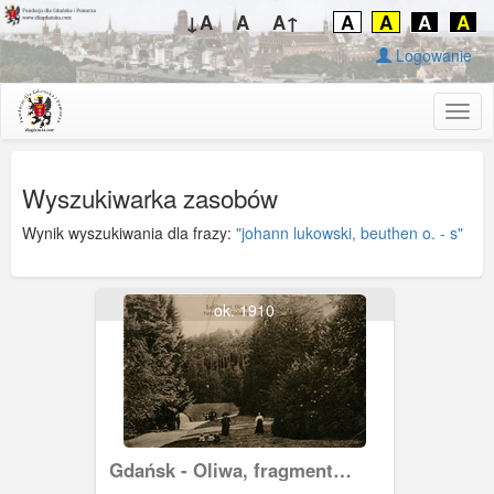
↓A
A
A↑
A
A
A
A
Logowanie
Togg
navig
Wyszukiwarka zasobów
Wynik wyszukiwania dla frazy:
"johann lukowski, beuthen o. - s"
ok. 1910
Gdańsk - Oliwa, fragment
Wzgórza Pachołek (Karlsberg)