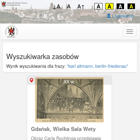
↓A
A
A↑
A
A
A
A
Logowanie
Togg
navig
Wyszukiwarka zasobów
Wynik wyszukiwania dla frazy:
"karl altmann, berlin-friedenau"
XX w.
Gdańsk, Wielka Sala Wety
Obraz Carla Rochlinga przedstawia