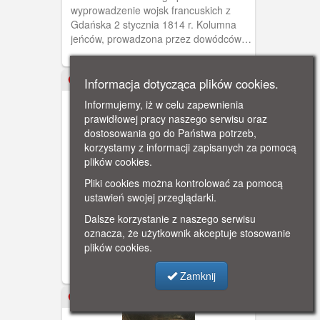
wyprowadzenie wojsk francuskich z
Gdańska 2 stycznia 1814 r. Kolumna
jeńców, prowadzona przez dowódców
pruskich, przechodzi ul. Długą w stronę
Bramy Długoulicznej. W Wielkiej Sali
Wety został zawieszony w 1893 r.
Informacja dotycząca plików cookies.
ok. 1910
Prawdopodobnie przepadł w czasie
Informujemy, iż w celu zapewnienia
wojny. Brak danych o ewakuacji.
prawidłowej pracy naszego serwisu oraz
dostosowania go do Państwa potrzeb,
korzystamy z informacji zapisanych za pomocą
plików cookies.
Pliki cookies można kontrolować za pomocą
Gdańsk, Wielka Sala Wety
ustawień swojej przeglądarki.
Obraz Carla Rochlinga przedstawia
Dalsze korzystanie z naszego serwisu
cesarza Wilhelma I na Górze Gradowej.
oznacza, że użytkownik akceptuje stosowanie
Cesarz w towarzystwie nadburmistrza
plików cookies.
Wintera ogląda panoramę Gdańska.
Grupa w ciemnych surdutach to
Zamknij
rajcowie miejscy. Po prawej wiwatujący
mieszkańcy. W Wielkiej Sali Wety obraz
XX w.
został zawieszony w 1893 r. Został