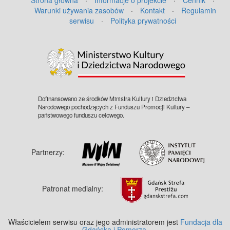
Warunki używania zasobów
·
Kontakt
·
Regulamin
serwisu
·
Polityka prywatności
Dofinansowano ze środków Ministra Kultury i Dziedzictwa
Narodowego pochodzących z Funduszu Promocji Kultury –
państwowego funduszu celowego.
Partnerzy:
Patronat medialny:
Właścicielem serwisu oraz jego administratorem jest
Fundacja dla
Gdańska i Pomorza
.