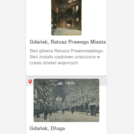
ufundowany przez gdańskich
restauratorów - braci Alberta i Wilhelma
Jüncke. Prawdopodobnie przepadł w
czasie wojny. Brak danych o ewakuacji.
Gdańsk, Ratusz Prawego Miasta
Sień główna Ratusza Prawomiejskiego.
Sień została częściowo zniszczona w
czasie działań wojennych.
ok. 1900
Gdańsk, Długa