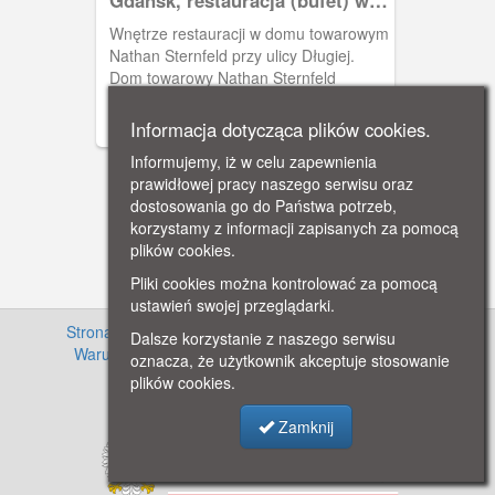
domu towarowym Sternfeld
Wnętrze restauracji w domu towarowym
Nathan Sternfeld przy ulicy Długiej.
Dom towarowy Nathan Sternfeld
reklamował się jako najnowocześniejszy
i największy dom towarowy Gdańsku.
Informacja dotycząca plików cookies.
Zajmował budynki na rogu Długiej i
Informujemy, iż w celu zapewnienia
Tkackiej. Sternfeld wydawał również
prawidłowej pracy naszego serwisu oraz
swoje pocztówki, głównie reklamowe.
dostosowania go do Państwa potrzeb,
korzystamy z informacji zapisanych za pomocą
plików cookies.
Pliki cookies można kontrolować za pomocą
ustawień swojej przeglądarki.
Strona główna
·
Informacje o projekcie
·
Cennik
·
Dalsze korzystanie z naszego serwisu
Warunki używania zasobów
·
Kontakt
·
Regulamin
oznacza, że użytkownik akceptuje stosowanie
serwisu
·
Polityka prywatności
plików cookies.
Zamknij