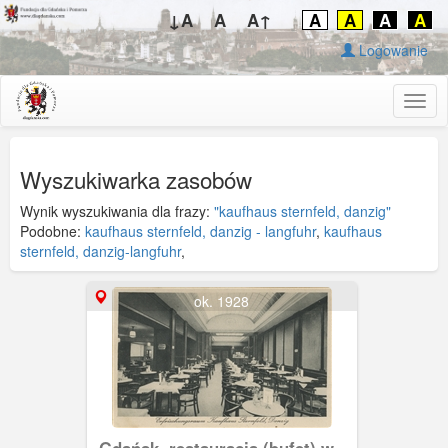
↓A
A
A↑
A
A
A
A
Logowanie
Togg
navig
Wyszukiwarka zasobów
Wynik wyszukiwania dla frazy:
"kaufhaus sternfeld, danzig"
Podobne:
kaufhaus sternfeld, danzig - langfuhr
,
kaufhaus
sternfeld, danzig-langfuhr
,
ok. 1928
Gdańsk, restauracja (bufet) w