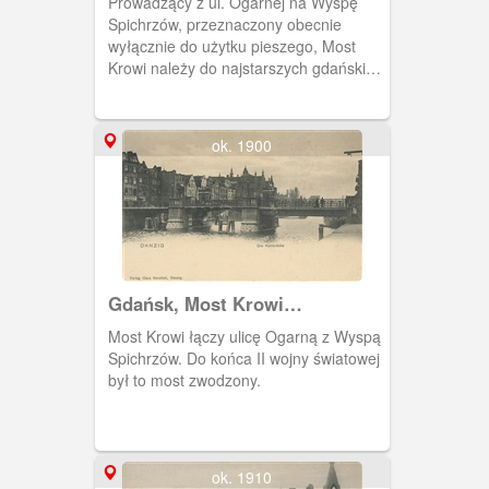
Prowadzący z ul. Ogarnej na Wyspę
Spichrzów, przeznaczony obecnie
wyłącznie do użytku pieszego, Most
Krowi należy do najstarszych gdańskich
mostów. Przerzucono go przez Motławę
po raz pierwszy w latach 1378-1379
jako tzw. Kładkę Krowią, służącą
ok. 1900
głównie do przepędzenia tędy na
pastwiska (przed ubojem) stad bydła
należącego do gdańskich rzeźników.
Gdańsk, Most Krowi
(Kuhbrucke)
Most Krowi łączy ulicę Ogarną z Wyspą
Spichrzów. Do końca II wojny światowej
był to most zwodzony.
ok. 1910