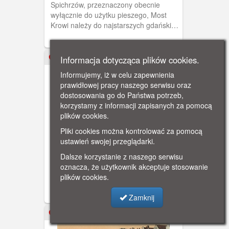
Spichrzów, przeznaczony obecnie
wyłącznie do użytku pieszego, Most
Krowi należy do najstarszych gdańskich
mostów. Przerzucono go przez Motławę
po raz pierwszy w latach 1378-1379
jako tzw. Kładkę Krowią, służącą
Informacja dotycząca plików cookies.
ok. 1910
głównie do przepędzenia tędy na
Informujemy, iż w celu zapewnienia
pastwiska (przed ubojem) stad bydła
prawidłowej pracy naszego serwisu oraz
należącego do gdańskich rzeźników.
dostosowania go do Państwa potrzeb,
Tędy również przeprowadzano na
korzystamy z informacji zapisanych za pomocą
Wyspę Spichrzów psy, które stróżowały
plików cookies.
nocami wokół magazynów ze zbożem.
Pliki cookies można kontrolować za pomocą
Gdańsk, Wyspa Spichrzów
ustawień swojej przeglądarki.
Zachodnia pierzeja Wyspy Spichrzów w
Dalsze korzystanie z naszego serwisu
promieniach południowego Słońca.
oznacza, że użytkownik akceptuje stosowanie
Most na Motławie to Most Krowi. W
plików cookies.
miejscu z lewej strony obecnie stoi
budynek ZUSu.
Zamknij
ok. 1910