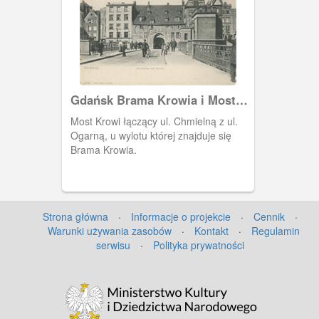
Gdańsk Brama Krowia i Most
Krowi, Danzig Kuhtor und
Most Krowi łączący ul. Chmielną z ul.
Kuhnbrücke
Ogarną, u wylotu której znajduje się
Brama Krowia.
Strona główna
·
Informacje o projekcie
·
Cennik
·
Warunki używania zasobów
·
Kontakt
·
Regulamin
serwisu
·
Polityka prywatności