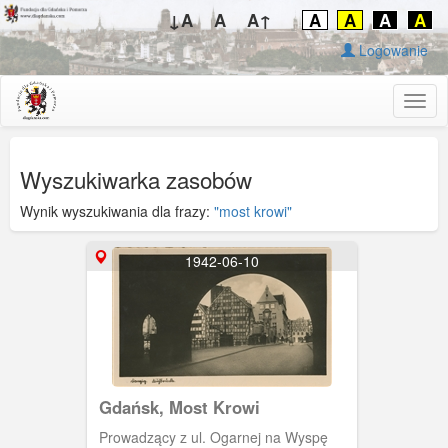
↓A
A
A↑
A
A
A
A
Logowanie
Togg
navig
Wyszukiwarka zasobów
Wynik wyszukiwania dla frazy:
"most krowi"
1942-06-10
Gdańsk, Most Krowi
Prowadzący z ul. Ogarnej na Wyspę