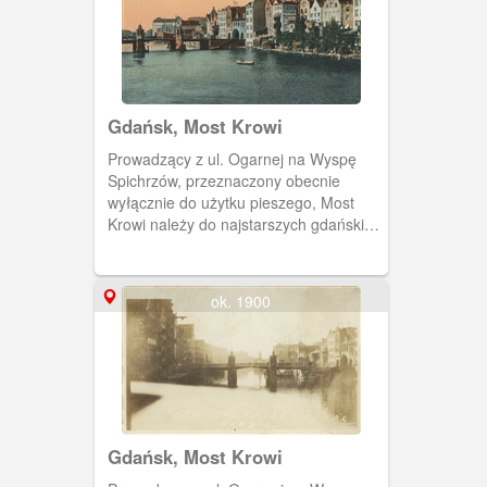
Gdańsk, Most Krowi
Prowadzący z ul. Ogarnej na Wyspę
Spichrzów, przeznaczony obecnie
wyłącznie do użytku pieszego, Most
Krowi należy do najstarszych gdańskich
mostów. Przerzucono go przez Motławę
po raz pierwszy w latach 1378-1379
jako tzw. Kładkę Krowią, służącą
ok. 1900
głównie do przepędzenia tędy na
pastwiska (przed ubojem) stad bydła
należącego do gdańskich rzeźników.
Gdańsk, Most Krowi