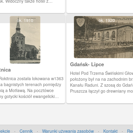
k. Widoczny także hotel z
racją M. Crolla. Na dole Jezioro
ńskie (Straszyńskie), powstałe w
u spiętrzenia wody przy budowie
ok. 1910
ok. 1920
owni.
Gdańsk- Lipce
tnica
Hotel Pod Trzema Świńskimi Gło
Rokitnica została lokowana w1363
położony był na na zachodnim b
na bagnistych terenach pomiędzy
Kanału Raduni. Z szosą do Gdań
ią a Motławą. Na pocztówce
Pruszcza łączył go drewniany mo
y gotycki kościół ewangelicki
W widocznym z tyłu lesie znajdow
czony w1945 roku.
duży ogródek letni ze stolikami i
koncertowa.
jekcie
·
Cennik
·
Warunki używania zasobów
·
Kontakt
·
Re