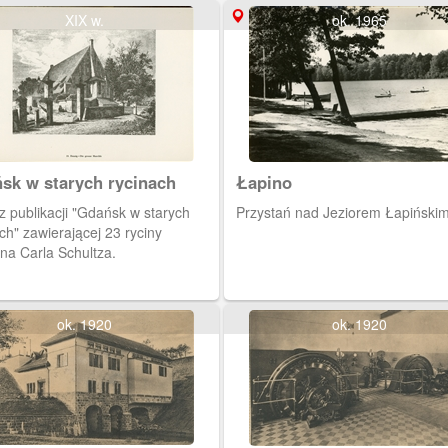
XIX w.
ok. 1965
sk w starych rycinach
Łapino
 starych
Przystań nad Jeziorem Łapiński
ch" zawierającej 23 ryciny
na Carla Schultza.
ok. 1920
ok. 1920