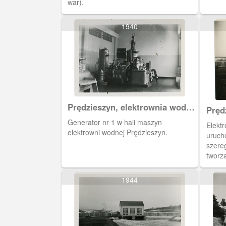
war).
1940
Prędzieszyn, elektrownia wodna
Pręd
na Raduni
na R
Generator nr 1 w hali maszyn
Elekt
elektrowni wodnej Prędzieszyn.
urucho
szere
tworz
1944