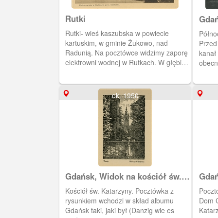
Rutki
Gdań
Rutki- wieś kaszubska w powiecie
Półno
kartuskim, w gminie Żukowo, nad
Przed 
Radunią. Na pocztówce widzimy zaporę
kanał 
elektrowni wodnej w Rutkach. W głębi
obecn
budynki tej wybudowanej w latach
1907-1910 elektrowni.
ok. 1950
Gdańsk, Widok na kościół św.
Gdań
Katarzyny
kośc
Kościół św. Katarzyny. Pocztówka z
Poczt
rysunkiem wchodzi w skład albumu
Dom C
Gdańsk taki, jaki był (Danzig wie es
Katar