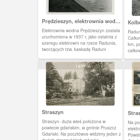
Prędzieszyn, elektrownia wodna
Kolb
na Raduni
Elektrownia wodna Prędzieszyn została
Radun
uruchomiona w 1937 r, jako ostatnia z
Całko
szeregu elektrowni na rzece Radunia,
km, p
tworzących tzw. kaskadę Raduni
całko
1937
Straszyn
Stra
Straszyn- duża wieś położona w
Na po
powiecie gdańskim, w gminie Pruszcz
elektr
Gdański. Na pocztówce widzimy jeden z
Powst