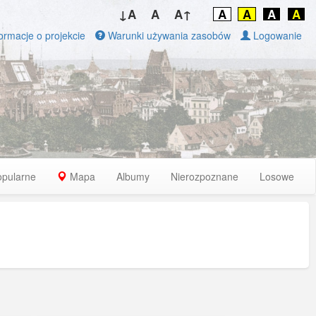
↓A
A
A↑
A
A
A
A
ormacje o projekcie
Warunki używania zasobów
Logowanie
opularne
Mapa
Albumy
Nierozpoznane
Losowe