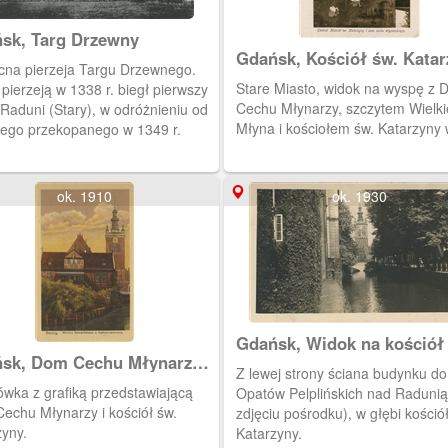
sk, Targ Drzewny
Gdańsk, Kościół św. Katar
cna pierzeja Targu Drzewnego.
dom cechu młynarskiego
Stare Miasto, widok na wyspę z
pierzeją w 1338 r. biegł pierwszy
Cechu Młynarzy, szczytem Wielk
Raduni (Stary), w odróżnieniu od
Młyna i kościołem św. Katarzyny w
ego przekopanego w 1349 r.
ok. 1910
ok. 1930
Gdańsk, Widok na kościół
sk, Dom Cechu Młynarzy i
Katarzyny
Z lewej strony ściana budynku d
iół św. Katarzyny
ówka z grafiką przedstawiającą
Opatów Pelplińskich nad Radunią
echu Młynarzy i kościół św.
zdjęciu pośrodku), w głębi kośció
zyny.
Katarzyny.