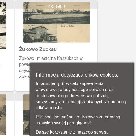
ok. 1900
Żukowo Zuckau
Żukowo- miasto na Kaszubach w
powiecie kartuskim nad Radunią. W
m
części górnej widzimy panoramę
Informacja dotycząca plików cookies.
Żukowa z charakterystycznymi
obiektami: widzimy barokową kaplicę
Informujemy, iż w celu zapewnienia
cmentarną św. Jana Nepomucena,
prawidłowej pracy naszego serwisu oraz
kościół p.w. Wniebowzięcia NMP z XIV
dostosowania go do Państwa potrzeb,
ok. 1920
wieku i kościół p.w. św. Jana Chrzciciela
korzystamy z informacji zapisanych za pomocą
odbudowany w 1604 przez norbertanki
plików cookies.
po zniszczeniu w 1433 przez husytów.
Pliki cookies można kontrolować za pomocą
W części dolnej hotel Aloysa Blocka.
ustawień swojej przeglądarki.
Dalsze korzystanie z naszego serwisu