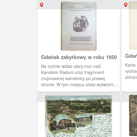
1950
Gdań
Gdańsk zabytkowy w roku 1950
Karta z publikacji "Gdańsk w
Na rycinie widać stary mur nad
rycina
Kanałem Raduni oraz fragmnent
Johan
zrujnowanej kamienicy po prawej
stronie. W tym miejscu stała wytwórnia
likierów Stremlowa.
ok. 1900