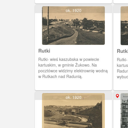
ok. 1920
Rutki
Rutk
Rutki- wieś kaszubska w powiecie
Rutki
kartuskim, w gminie Żukowo. Na
kartu
pocztówce widzimy elektrownię wodną
Radun
w Rutkach nad Radunią.
wybud
elekt
ok. 1920