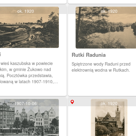
1907-1910).
ok. 1920
ok. 1920
i
Rutki Radunia
- wieś kaszubska w powiecie
Spiętrzone wody Raduni przed
skim, w gminie Żukowo nad
elektrownią wodna w Rutkach.
ią. Pocztówka przedstawia,
owaną w latach 1907-1910,
rownię wodną w Rutkach.
1907-10-06
ok. 1920