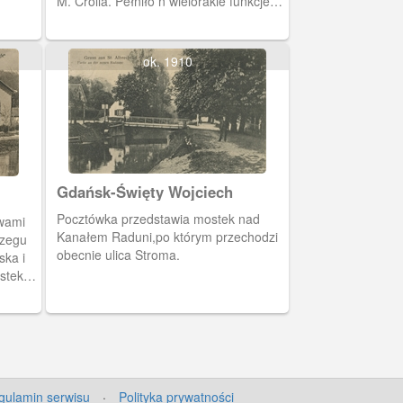
M. Crolla. Pełniło n wielorakie funkcje:
hotelu, restauracji, kawiarni. Mieścił się
w nim także sklep kolonialny.
ok. 1910
Gdańsk-Święty Wojciech
Pocztówka przedstawia mostek nad
wami
Kanałem Raduni,po którym przechodzi
rzegu
obecnie ulica Stroma.
ska i
stek.
ał się
 muszla
gulamin serwisu
·
Polityka prywatności