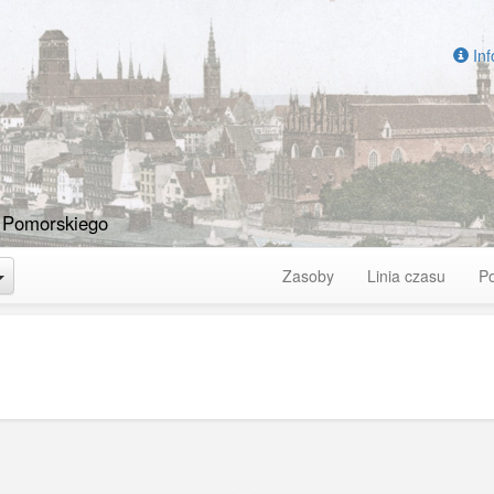
Inf
 Pomorskiego
Toggle Dropdown
Zasoby
Linia czasu
P