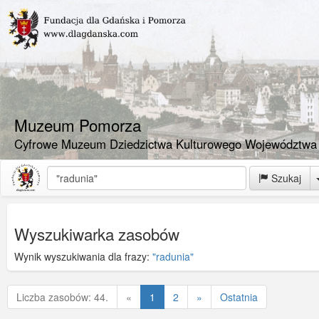
Muzeum Pomorza
Cyfrowe Muzeum Dziedzictwa Kulturowego Województwa
Szukaj
Wyszukiwarka zasobów
Wynik wyszukiwania dla frazy:
"radunia"
Poprzednia
Liczba zasobów: 44.
«
1
2
»
Ostatnia