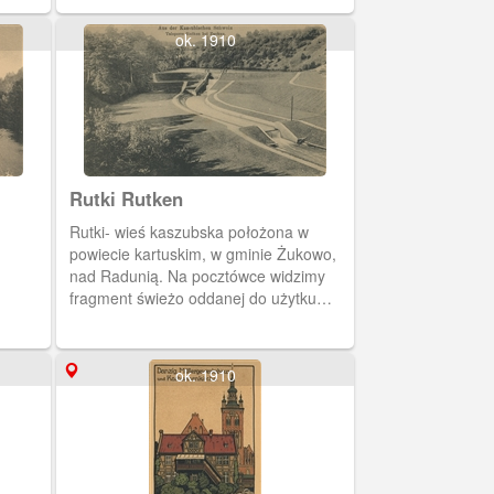
ok. 1910
Rutki Rutken
Rutki- wieś kaszubska położona w
powiecie kartuskim, w gminie Żukowo,
nad Radunią. Na pocztówce widzimy
fragment świeżo oddanej do użytku
elektrowni wodnej w Rutkach (budowa
1907-1910).
ok. 1910