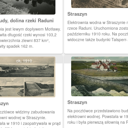
Straszyn
udy, dolina rzeki Raduni
Elektrownia wodna w Straszynie 
rzece Raduni. Uruchomiona zost
ia jest lewym dopływem Motławy.
październiku 1910 roku. Na pocz
wita długość rzeki wynosi 103,2
widoczne także budynki Talsperr-
owierzchnia zlewni 837 km²,
Restaurant.
wity spadek 162 m.
ok. 1910
ok. 1910
Straszyn
szyn
Na pocztówce przedstawiono bud
cztówce widzimy zabudowania
elektrowni wodnej. Powstała w 1
owni wodnej w Straszynie.
roku i była pierwszą siłownią na 
ała w 1910 i zaopatrywała w prąd