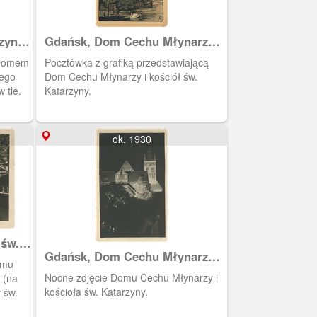
zyny i
Gdańsk, Dom Cechu Młynarzy i
kościół św. Katarzyny
 Domem
Pocztówka z grafiką przedstawiającą
iego
Dom Cechu Młynarzy i kościół św.
 tle.
Katarzyny.
ok. 1930
 św.
Gdańsk, Dom Cechu Młynarzy i
omu
kościół św. Katarzyny
Nocne zdjęcie Domu Cechu Młynarzy i
 (na
kościoła św. Katarzyny.
ł św.