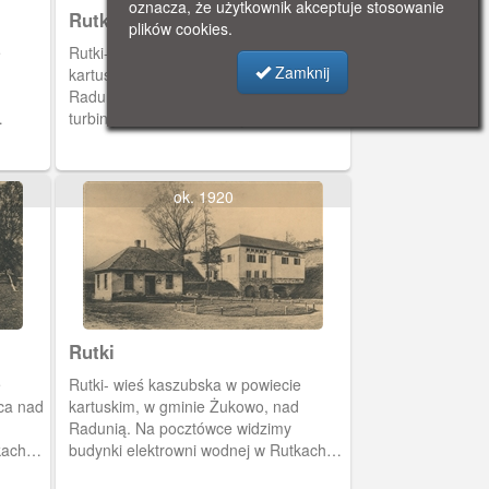
oznacza, że użytkownik akceptuje stosowanie
Rutki
plików cookies.
e
Rutki- wieś kaszubska, w powiecie
Zamknij
kartuskim, w gminie Żukowo, nad
Radunią. Pocztówka przedstawia
turbinę elektrowni wodnej w Rutkach.
07-
ok. 1920
Rutki
e
Rutki- wieś kaszubska w powiecie
ca nad
kartuskim, w gminie Żukowo, nad
Radunią. Na pocztówce widzimy
kach
budynki elektrowni wodnej w Rutkach
ach
nad Radunią.