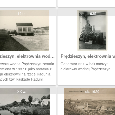
1944
1935
zieszyn, elektrownia wodna
Prędzieszyn, elektrownia 
aduni
na Raduni
rownia wodna Prędzieszyn została
Generator nr 1 w hali maszyn
miona w 1937 r. jako ostatnia z
elektrowni wodnej Prędzieszyn.
gu elektrowni na rzece Radunia,
ących tzw. kaskadę Raduni.
XX w.
ok. 1920