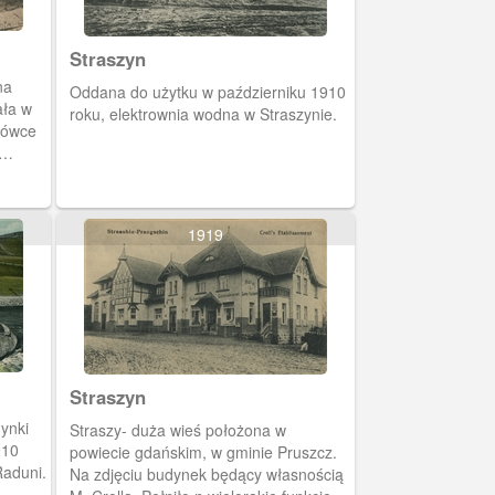
Straszyn
na
Oddana do użytku w październiku 1910
ała w
roku, elektrownia wodna w Straszynie.
tówce
1919
Straszyn
ynki
Straszy- duża wieś położona w
910
powiecie gdańskim, w gminie Pruszcz.
Raduni.
Na zdjęciu budynek będący własnością