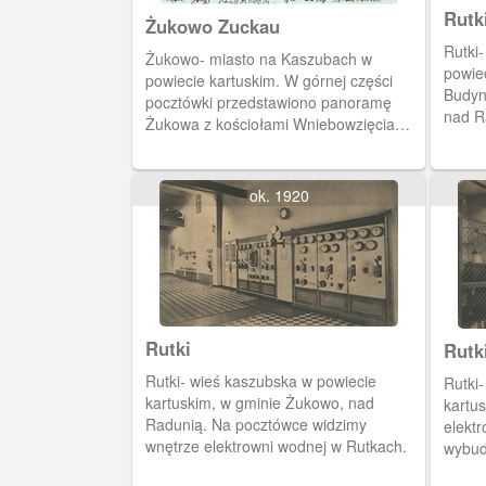
Rutk
Żukowo Zuckau
Rutki
Żukowo- miasto na Kaszubach w
powie
powiecie kartuskim. W górnej części
Budyn
pocztówki przedstawiono panoramę
nad R
Żukowa z kościołami Wniebowzięcia
1907-
NMP i Jana Chrzciciela. W części dolnej
widzimy żukowski młyn i gościniec
Eduarda Gleinerta.
ok. 1920
Rutki
Rutk
Rutki- wieś kaszubska w powiecie
Rutki
kartuskim, w gminie Żukowo, nad
kartu
Radunią. Na pocztówce widzimy
elekt
wnętrze elektrowni wodnej w Rutkach.
wybud
Radun