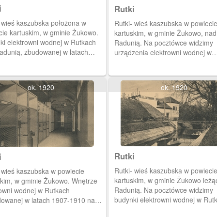
i
Rutki
- wieś kaszubska położona w
Rutki- wieś kaszubska w powieci
cie kartuskim, w gminie Żukowo.
kartuskim, w gminie Żukowo, nad
ki elektrowni wodnej w Rutkach
Radunią. Na pocztówce widzimy
adunią, zbudowanej w latach
urządzenia elektrowni wodnej w
1910.
Rutkach zbudowanej w latach 19
1910.
ok. 1920
ok. 1920
Rutki
i
Rutki- wieś kaszubska w powieci
- wieś kaszubska w powiecie
kartuskim, w gminie Żukowo leżą
skim, w gminie Żukowo. Wnętrze
Radunią. Na pocztówce widzimy
rowni wodnej w Rutkach
budynki elektrowni wodnej w Rut
owanej w latach 1907-1910 nad
nad Radunią (wybudowana w lat
ią.