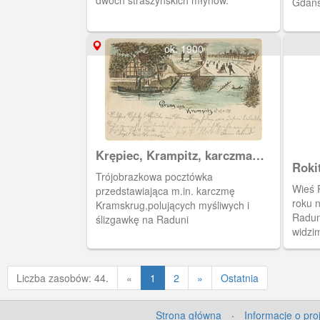
dwóch straszyńskich młynów.
Gdańs
restau
Goszy
wynik
ok. 1900
elektr
Krępiec, Krampitz, karczma
Roki
Kramskrug
Trójobrazkowa pocztówka
Wieś 
przedstawiająca m.in. karczmę
roku 
Kramskrug,polujących myśliwych i
Radun
ślizgawkę na Raduni
widzim
znisz
Poprzednia
Liczba zasobów: 44.
«
1
2
»
Ostatnia
Strona główna
·
Informacje o pro