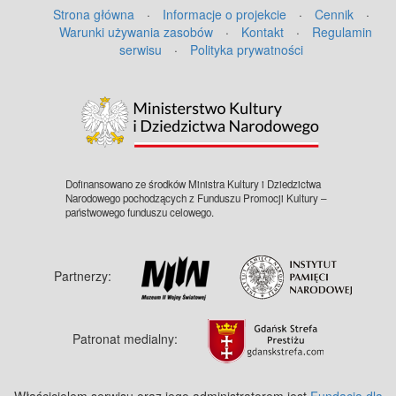
Strona główna
·
Informacje o projekcie
·
Cennik
·
Warunki używania zasobów
·
Kontakt
·
Regulamin
serwisu
·
Polityka prywatności
Dofinansowano ze środków Ministra Kultury i Dziedzictwa
Narodowego pochodzących z Funduszu Promocji Kultury –
państwowego funduszu celowego.
Partnerzy:
Patronat medialny:
Właścicielem serwisu oraz jego administratorem jest
Fundacja dla