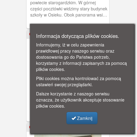
powiecie starogardzkim. W górnej
części pocztówki widzimy stary budynek
szkoły w Osieku. Obok panorama wsi
od strony Jeziora Osiek. Na pierwszym
planie łódź z pasażerami -być może jest
to rodzina rybaków. Na dole zajazd J.
Informacja dotycząca plików cookies.
ok. 1910
Lomotha (Później właścicielem tego
Informujemy, iż w celu zapewnienia
gościńca był Franz Liedtke) i neogotycki
prawidłowej pracy naszego serwisu oraz
kościół p.w. św. Rocha.
dostosowania go do Państwa potrzeb,
korzystamy z informacji zapisanych za pomocą
plików cookies.
Pliki cookies można kontrolować za pomocą
ustawień swojej przeglądarki.
Mikoszewo (Nickelswalde)
Dalsze korzystanie z naszego serwisu
Pozdrowienia z Mikoszewa. Pocztówka
oznacza, że użytkownik akceptuje stosowanie
trójobrazkowa przedstawiająca różne
plików cookies.
interesujące miejsca (i ważne dla
turysty): pensjonat Hannmann, przystań
Zamknij
promową oraz plażę z łodziami i
rozwieszonymi sieciami rybackimi.
1905
Pocztówka w obiegu od 26 VIII 1944 r.