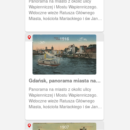
Panorama na miasto z okolic ulicy
Wapienniczej i Mostu Wapienniczego.
Widoczne wieże Ratusza Głównego
Miasta, kościoła Mariackiego i św Jana.
Z prawej strony ulica Wapienicza.
Motławą płynie statek wycieczkowy.
Było kilka podobnych ujęć ale z różnymi
1916
statkami. Obieg 1913 rok.
Gdańsk, panorama miasta nad
Motławą
Panorama na miasto z okolic ulicy
Wapienniczej i Mostu Wapienniczego.
Widoczne wieże Ratusza Głównego
Miasta, kościoła Mariackiego i św Jana.
Z prawej strony ulica Wapienicza.
1907