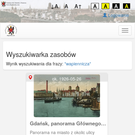
↓A
A
A↑
A
A
A
A
Logowanie
Togg
navig
Wyszukiwarka zasobów
Wynik wyszukiwania dla frazy:
"wapiennicza"
ok. 1926-05-26
Gdańsk, panorama Głównego
Miasta od strony Motławy
Panorama na miasto z okolic ulicy