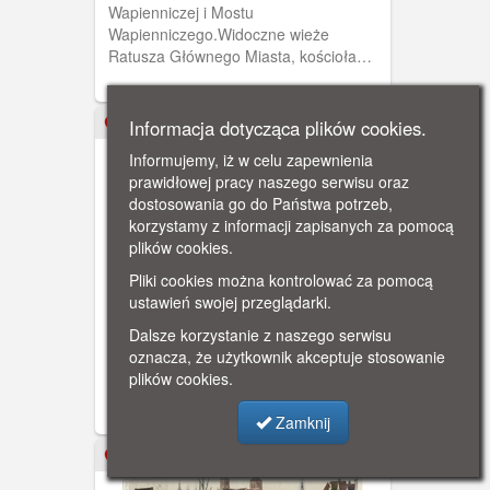
Wapienniczej i Mostu
Wapienniczego.Widoczne wieże
Ratusza Głównego Miasta, kościoła
Mariackiego i św Jana. Z prawej strony
ulica Wapienicza. Z lewej strony
widoczna elektrownia na Wyspie
Informacja dotycząca plików cookies.
ok. 1899
Ołowianka,
Informujemy, iż w celu zapewnienia
prawidłowej pracy naszego serwisu oraz
dostosowania go do Państwa potrzeb,
korzystamy z informacji zapisanych za pomocą
plików cookies.
Pliki cookies można kontrolować za pomocą
Gdańsk, panorama Głównego
ustawień swojej przeglądarki.
Miasta od strony Motławy
Panorama na miasto z okolic ulicy
Dalsze korzystanie z naszego serwisu
Wapienniczej i Mostu
oznacza, że użytkownik akceptuje stosowanie
Wapienniczego.Widoczne wieże
plików cookies.
Ratusza Głównego Miasta, kościoła
Mariackiego i św Jana. Z prawej strony
Zamknij
ulica Wapienicza. Z lewej strony
widoczna elektrownia na Wyspie
ok. 1900
Ołowianka,