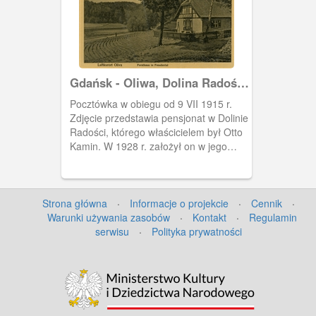
Gdańsk - Oliwa, Dolina Radości
(Freudental)
Pocztówka w obiegu od 9 VII 1915 r.
Zdjęcie przedstawia pensjonat w Dolinie
Radości, którego właścicielem był Otto
Kamin. W 1928 r. założył on w jego
sąsiedztwie zwierzyniec. Po wojnie w
dawnym pensjonacie funkcjonowała
siedziba nadleśnictwa, zaś obecnie
mieszczą się w nim mieszkania
Strona główna
·
Informacje o projekcie
·
Cennik
·
prywatne.
Warunki używania zasobów
·
Kontakt
·
Regulamin
serwisu
·
Polityka prywatności