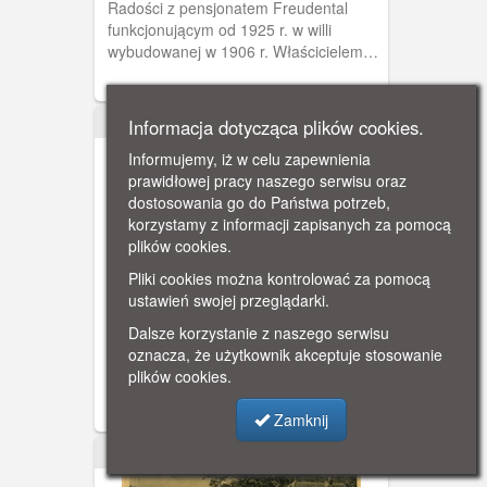
Radości z pensjonatem Freudental
funkcjonującym od 1925 r. w willi
wybudowanej w 1906 r. Właścicielem
pensjonatu był Otto Kamin, który w
1928 r. w pobliżu utworzył zwierzyniec.
Informacja dotycząca plików cookies.
XX w.
Informujemy, iż w celu zapewnienia
prawidłowej pracy naszego serwisu oraz
dostosowania go do Państwa potrzeb,
korzystamy z informacji zapisanych za pomocą
plików cookies.
Pliki cookies można kontrolować za pomocą
Gdańsk - Oliwa, Dolina Radości
ustawień swojej przeglądarki.
(Freudental)
Pensjonat założony ok. 1925 r. w
Dalsze korzystanie z naszego serwisu
Dolinie Radości. Jego właścicielem był
oznacza, że użytkownik akceptuje stosowanie
Otto Kamin. Obok pensjonatu w 1928 r.
plików cookies.
założył zwierzyniec. Po II wojnie
światowej dawny pensjonat służył za
Zamknij
siedzibę nadleśnictwa, ob. mieszczą się
w nim mieszkania prywatne.
1915