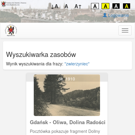
↓A
A
A↑
A
A
A
A
Logowanie
Togg
navig
Wyszukiwarka zasobów
Wynik wyszukiwania dla frazy:
"zwierzyniec"
ok. 1910
Gdańsk - Oliwa, Dolina Radości
Pocztówka pokazuje fragment Doliny