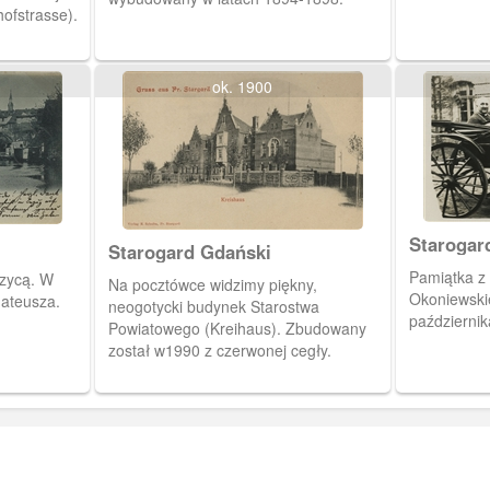
hofstrasse).
ok. 1900
Starogar
Starogard Gdański
Pamiątka z wizyty biskupa Stanisława
zycą. W
Na pocztówce widzimy piękny,
Okoniewski
Mateusza.
neogotycki budynek Starostwa
październik
Powiatowego (Kreihaus). Zbudowany
został w1990 z czerwonej cegły.