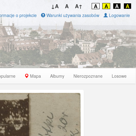
↓A
A
A↑
A
A
A
A
ormacje o projekcie
Warunki używania zasobów
Logowanie
opularne
Mapa
Albumy
Nierozpoznane
Losowe