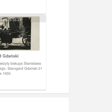
1930-10-21
d Gdański
ego. Starogard Gdański 21
a 1930.