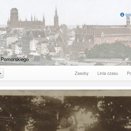
Inf
 Pomorskiego
Toggle Dropdown
Zasoby
Linia czasu
P