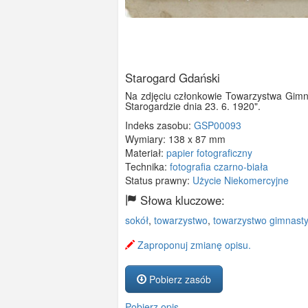
Starogard Gdański
Na zdjęciu członkowie Towarzystwa Gimna
Starogardzie dnia 23. 6. 1920".
Indeks zasobu:
GSP00093
Wymiary:
138 x 87 mm
Materiał:
papier fotograficzny
Technika:
fotografia czarno-biała
Status prawny:
Użycie Niekomercyjne
Słowa kluczowe:
sokół
,
towarzystwo
,
towarzystwo gimnasty
Zaproponuj zmianę opisu.
Pobierz zasób
Pobierz opis