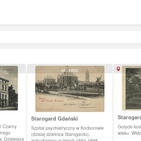
ok. 1900
Starogar
Starogard Gdański
l Czarny
Gotycki koś
Szpital psychiatryczny w Kocborowie
órego
wieku. Wido
(dzisiaj dzielnica Starogardu),
a. Dzisiejsza
wybudowany w latach 1894-1898.