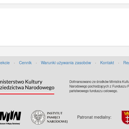
jekcie
·
Cennik
·
Warunki używania zasobów
·
Kontakt
·
Re
Dofinansowano ze środków Ministra Kultu
Narodowego pochodzących z Funduszu Pr
państwowego funduszu celowego.
Patronat medialny: