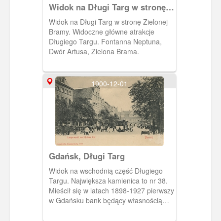
Widok na Długi Targ w stronę
Zielonej Bramy
Widok na Długi Targ w stronę Zielonej
Bramy. Widoczne główne atrakcje
Długiego Targu. Fontanna Neptuna,
Dwór Artusa, Zielona Brama.
1900-12-01
Gdańsk, Długi Targ
Widok na wschodnią część Długiego
Targu. Największa kamienica to nr 38.
Mieścił się w latach 1898-1927 pierwszy
w Gdańsku bank będący własnością
żydowską. Należał do spółki adwokata
Alberta Meyera, radcy miejskiego i