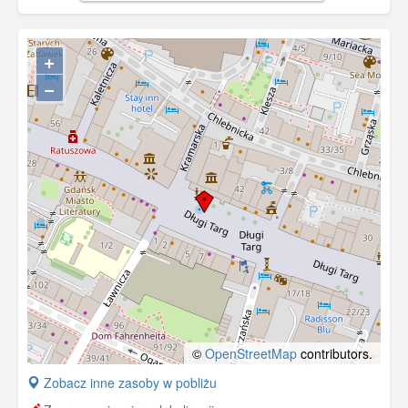
konsula Hiszpanii, oraz bankiera Alberta
Gelhorna.
+
−
©
OpenStreetMap
contributors.
+
Zobacz inne zasoby w pobliżu