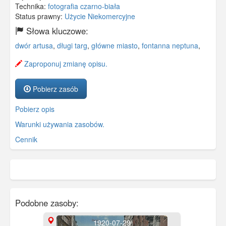
Technika:
fotografia czarno-biała
Status prawny:
Użycie Niekomercyjne
Słowa kluczowe:
dwór artusa
,
długi targ
,
główne miasto
,
fontanna neptuna
,
Zaproponuj zmianę opisu.
Pobierz zasób
Pobierz opis
Warunki używania zasobów.
Cennik
Podobne zasoby:
1920-07-29