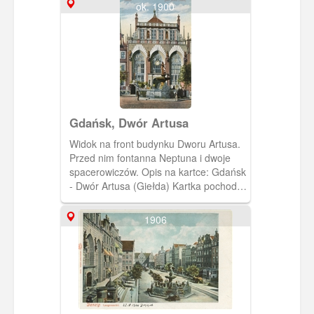
ok. 1900
Gdańsk, Dwór Artusa
Widok na front budynku Dworu Artusa.
Przed nim fontanna Neptuna i dwoje
spacerowiczów. Opis na kartce: Gdańsk
- Dwór Artusa (Giełda) Kartka pochodzi
z albumu złożonego przez R.
Czarlińskiego. Album zawiera 11 kartek
1906
pocztowych wydanych przez
wydawnictwo Stengel &Co., G.m.b.H,
Dresden. Okładka albumu tekturowa,
kolor bordo. Na okładce znajduje się
napis Gdańsk, dane wydawcy i
ozdobne, secesyjne motywy roślinne.