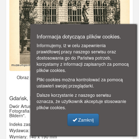
Informacja dotycząca plików cookies.
Informujemy, iż w celu zapewnienia
prawidłowej pracy naszego serwisu oraz
dostosowania go do Państwa potrzeb,
korzystamy z informacji zapisanych za pomocą
plików cookies.
Obraz pochodzi z
ok. 1910 r.
Dodano: 2019-10-19 20:02
Pliki cookies można kontrolować za pomocą
Wyświetlono: 3431
ustawień swojej przeglądarki.
Dalsze korzystanie z naszego serwisu
Gdańsk, Dwór Artusa i Fontanna Neptuna
oznacza, że użytkownik akceptuje stosowanie
Dwór Artusa i Fontanna na Długim Targu.
plików cookies.
Fotografia pochodzi z albumu "Danzig und Umgebung in
Bildern".
Zamknij
Indeks zasobu:
GSP01257
Wydawca:
Charles Lehmann, Kunstanstalt Berlin NO
Wymiary:
140 x 190 mm