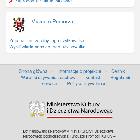
−
Zaproponuj zmianę lokalizacji
Muzeum Pomorza
Zobacz inne zasoby tego użytkownika
Wyślij wiadomość do tego użytkownika
Strona główna
·
Informacje o projekcie
·
Cennik
·
Warunki używania zasobów
·
Kontakt
·
Regulamin
serwisu
·
Polityka prywatności
©
OpenStreetMap
contributors.
Dofinansowano ze środków Ministra Kultury i Dziedzictwa
Narodowego pochodzących z Funduszu Promocji Kultury –