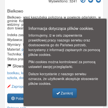
Wyświetlono: 3241
Bielkowo
Bielkowo- wieś kaszubska położona w powiecie gdańskim, w
gminie Kolbudy. Na pocztówce z przełomu XIX i XX wieku
widzimy: papiernię, drogę przechodzącą przez miejscowość,
Informacja dotycząca plików cookies.
dom towarowy Alberta Szczodrowskiego i budynek szkoły.
Indeks zasobu:
GSP00318
Informujemy, iż w celu zapewnienia
Wydawca:
Albert Szczodrowski, Boelkau
prawidłowej pracy naszego serwisu oraz
Wymiary:
143 x 92 mm
dostosowania go do Państwa potrzeb,
Materiał:
pocztówka
korzystamy z informacji zapisanych za pomocą
Technika:
litografia
plików cookies.
Status prawny:
Użycie Niekomercyjne
Pliki cookies można kontrolować za pomocą
Słowa kluczowe:
ustawień swojej przeglądarki.
boelkau
,
kolbudy
,
kahlbude
,
wieś kaszubska
,
papiernia
,
Dalsze korzystanie z naszego serwisu
szkoła
,
dom towarowy
,
oznacza, że użytkownik akceptuje stosowanie
plików cookies.
Zaproponuj zmianę opisu.
Zamknij
Pobierz zasób
Pobierz opis