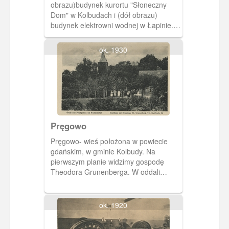
obrazu)budynek kurortu "Słoneczny
Dom" w Kolbudach i (dół obrazu)
budynek elektrowni wodnej w Łapinie.
Obydwie miejscowości znajdują się w
powiecie gdańskim w gminie Kolbudy.
ok. 1930
Pręgowo
Pręgowo- wieś położona w powiecie
gdańskim, w gminie Kolbudy. Na
pierwszym planie widzimy gospodę
Theodora Grunenberga. W oddali
czternastowieczny, gotycki kościół
(wieża z 1739 roku), pw. Bożego Ciała.
ok. 1920