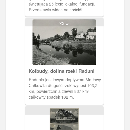
świętująca 25 lecie lokalnej fundacji.
Przedstawia widok na kościół
ewangelicki, obecnie znajduje się tu
Kościół pw. NMP Królowej Polski.
XX w.
Kolbudy, dolina rzeki Raduni
Radunia jest lewym dopływem Motławy.
Całkowita długość rzeki wynosi 103,2
km, powierzchnia zlewni 837 km²,
całkowity spadek 162 m.
ok. 1940