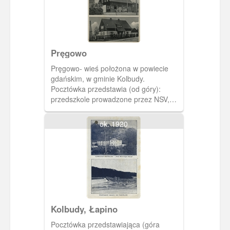
Pręgowo
Pręgowo- wieś położona w powiecie
gdańskim, w gminie Kolbudy.
Pocztówka przedstawia (od góry):
przedszkole prowadzone przez NSV,
budynek schroniska młodzieżowego
oraz komendanturę obozu RAD.
ok. 1920
Kolbudy, Łapino
Pocztówka przedstawiająca (góra