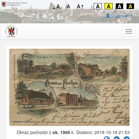
↓A
A
A↑
A
A
A
A
Logowanie
Togg
navig
Obraz pochodzi z
ok. 1900 r.
Dodano: 2019-10-19 21:53