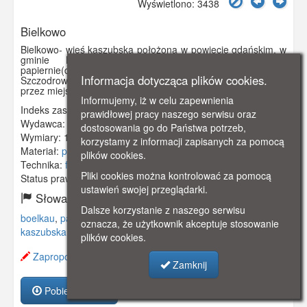
Wyświetlono: 3438
Bielkowo
Bielkowo- wieś kaszubska położona w powiecie gdańskim, w
gminie Kolbudy. Na pocztówce widzimy: starą
papiernie(działała do1913 roku),dom towarowy
Informacja dotycząca plików cookies.
Szczodrowskiego, budynek szkoły i drogę przechodzącą
przez miejscowość.
Informujemy, iż w celu zapewnienia
Indeks zasobu:
GSP00322
prawidłowej pracy naszego serwisu oraz
Wydawca:
A. Rogorsch, Danzig
dostosowania go do Państwa potrzeb,
Wymiary:
139 x 90 mm
korzystamy z informacji zapisanych za pomocą
Materiał:
pocztówka
plików cookies.
Technika:
fotografia czarno-biała
Pliki cookies można kontrolować za pomocą
Status prawny:
Użycie Niekomercyjne
ustawień swojej przeglądarki.
Słowa kluczowe:
Dalsze korzystanie z naszego serwisu
boelkau
,
papiernia
,
dom towarowy
,
kolbudy
,
szkoła
,
wieś
oznacza, że użytkownik akceptuje stosowanie
kaszubska
,
kahlbude
,
plików cookies.
Zaproponuj zmianę opisu.
Zamknij
Pobierz zasób