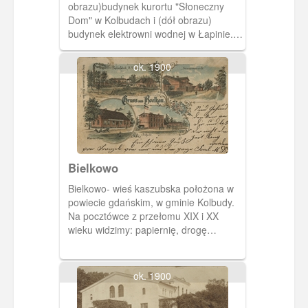
obrazu)budynek kurortu "Słoneczny
Dom" w Kolbudach i (dół obrazu)
budynek elektrowni wodnej w Łapinie.
Obydwie miejscowości znajdują się w
powiecie gdańskim w gminie Kolbudy.
ok. 1900
Bielkowo
Bielkowo- wieś kaszubska położona w
powiecie gdańskim, w gminie Kolbudy.
Na pocztówce z przełomu XIX i XX
wieku widzimy: papiernię, drogę
przechodzącą przez miejscowość, dom
towarowy Alberta Szczodrowskiego i
budynek szkoły.
ok. 1900