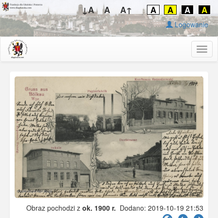
↓A
A
A↑
A
A
A
A
Logowanie
Togg
navig
Obraz pochodzi z
ok. 1900 r.
Dodano: 2019-10-19 21:53