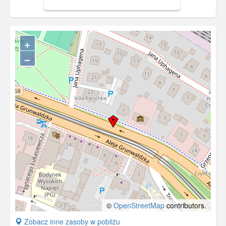
+
−
©
OpenStreetMap
contributors.
+
Zobacz inne zasoby w pobliżu