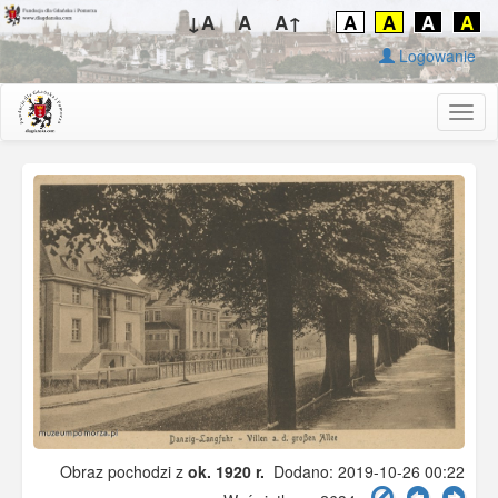
↓A
A
A↑
A
A
A
A
Logowanie
Togg
navig
Obraz pochodzi z
ok. 1920 r.
Dodano: 2019-10-26 00:22