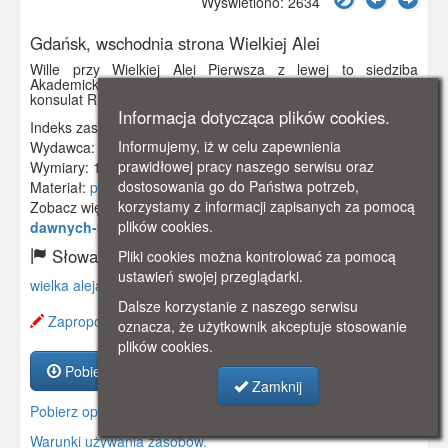
Wyświetlono: 2634
Gdańsk, wschodnia strona Wielkiej Alei
Wille przy Wielkiej Alei Pierwsza z lewej to siedziba
Akademickiego Związku Żeglarskiego. Obecnie mieści się tu
konsulat RFN.
Informacja dotycząca plików cookies.
Indeks zasobu:
GSP0504
Informujemy, iż w celu zapewnienia
Wydawca:
Stengel & Co. G.m.b.H., Dresden
prawidłowej pracy naszego serwisu oraz
Wymiary:
138 x 86 mm
dostosowania go do Państwa potrzeb,
Materiał:
pocztówka
korzystamy z informacji zapisanych za pomocą
Zobacz więcej:
https://www.gdanskstrefa.com/o-
plików cookies.
dawnych-klubach-zeglarskich-gdansku/
Słowa kluczowe:
Pliki cookies można kontrolować za pomocą
ustawień swojej przeglądarki.
wielka aleja
,
willa
,
Dalsze korzystanie z naszego serwisu
Zaproponuj zmianę opisu.
oznacza, że użytkownik akceptuje stosowanie
plików cookies.
Pobierz zasób
Zamknij
Pobierz opis
Warunki używania zasobów.