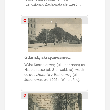
(Lendziona). Zachowała się część
zabudowy po prawej stronie, choć
uległa przebudowie. Po lewej stronie
zachował się dom z cebulastą
1906
wieżyczką. Obieg 1909 r.
Gdańsk, skrzyżowanie
Lendziona i Grunwaldzkiej.
Wylot Kastanienweg (ul. Lendziona) na
Hauptstrasse (al. Grunwaldzka), widok
od skrzyżowania z Eschenweg (ul.
Jesionowa), ok. 1905 r. W narożnej
kamienicy z wykuszem (po lewej
stronie) przez krótki czas działał sklep
mięsny Maa Mullera.
1909