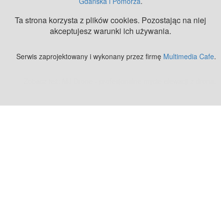
Gdańska i Pomorza
.
Ta strona korzysta z plików cookies. Pozostając na niej
akceptujesz warunki ich używania.
Serwis zaprojektowany i wykonany przez firmę
Multimedia Cafe
.
Zobacz też:
MJ Drone - profesjonalne mycie elewacji z drona
.