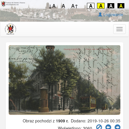
↓A
A
A↑
A
A
A
A
Logowanie
Togg
navig
Obraz pochodzi z
1909 r.
Dodano: 2019-10-26 00:35
Wyświetlono: 3060