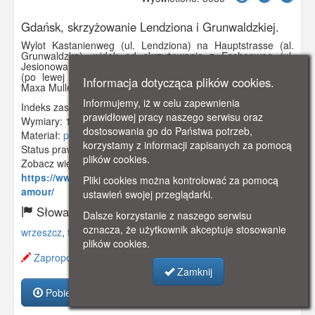
Gdańsk, skrzyżowanie Lendziona i Grunwaldzkiej.
Wylot Kastanienweg (ul. Lendziona) na Hauptstrasse (al.
Grunwaldzka), widok od skrzyżowania z Eschenweg (ul.
Jesionowa), ok. 1905 r. W narożnej kamienicy z wykuszem
(po lewej stronie) przez krótki czas działał sklep mięsny
Informacja dotycząca plików cookies.
Maxa Mullera.
Informujemy, iż w celu zapewnienia
Indeks zasobu:
GSP0510
prawidłowej pracy naszego serwisu oraz
Wymiary:
138 x 86 mm
dostosowania go do Państwa potrzeb,
Materiał:
pocztówka
korzystamy z informacji zapisanych za pomocą
Status prawny:
Użycie Niekomercyjne
plików cookies.
Zobacz więcej:
https://www.gdanskstrefa.com/grunwaldzka-mon-
Pliki cookies można kontrolować za pomocą
amour/
ustawień swojej przeglądarki.
Słowa kluczowe:
Dalsze korzystanie z naszego serwisu
oznacza, że użytkownik akceptuje stosowanie
wrzeszcz
,
tramwaj
,
skrzyżowanie
,
plików cookies.
Zaproponuj zmianę opisu.
Zamknij
Pobierz zasób