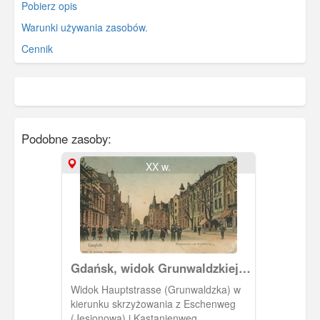
Pobierz opis
Warunki używania zasobów.
Cennik
Podobne zasoby:
XX w.
Gdańsk, widok Grunwaldzkiej w
kierunku Oliwy
Widok Hauptstrasse (Grunwaldzka) w
kierunku skrzyżowania z Eschenweg
(Jesionowa) i Kastanienweg