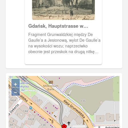
Gdańsk, Hauptstrasse w
kierunku Oliwy
Fragment Grunwaldzkiej między De
Gaulle’a a Jesionową, wylot De Gaulle’a
na wysokości wozu; naprzeciwko
obecnie jest przeskok na drugą nitkę
Grunwaldzkiej. Za domem z wykuszem
znajduje się brama i przejście do
Ritterhof zwane Privetweg, gdzie
mieszkała Gabriela Danielewicz oraz
Kazimierz Wiłkomirski.
+
−