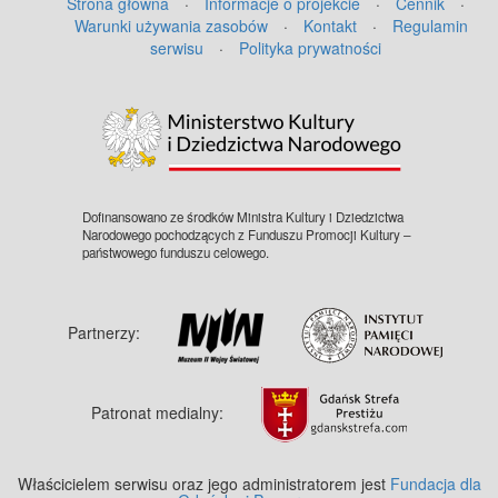
Strona główna
·
Informacje o projekcie
·
Cennik
·
Warunki używania zasobów
·
Kontakt
·
Regulamin
serwisu
·
Polityka prywatności
©
OpenStreetMap
contributors.
Dofinansowano ze środków Ministra Kultury i Dziedzictwa
Narodowego pochodzących z Funduszu Promocji Kultury –
państwowego funduszu celowego.
Partnerzy:
Patronat medialny:
Właścicielem serwisu oraz jego administratorem jest
Fundacja dla