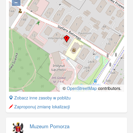
−
©
OpenStreetMap
contributors.
+
Zobacz inne zasoby w pobliżu
−
Zaproponuj zmianę lokalizacji
Muzeum Pomorza