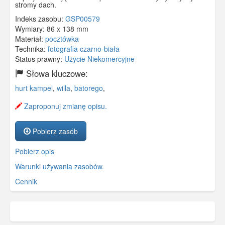
stromy dach.
Indeks zasobu:
GSP00579
Wymiary:
86 x 138 mm
Materiał:
pocztówka
Technika:
fotografia czarno-biała
Status prawny:
Użycie Niekomercyjne
Słowa kluczowe:
hurt kampel
,
willa
,
batorego
,
Zaproponuj zmianę opisu.
Pobierz zasób
Pobierz opis
Warunki używania zasobów.
Cennik