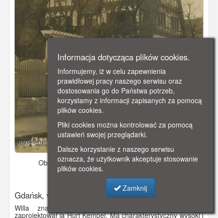
Informacja dotycząca plików cookies.
Informujemy, iż w celu zapewnienia
prawidłowej pracy naszego serwisu oraz
dostosowania go do Państwa potrzeb,
korzystamy z informacji zapisanych za pomocą
plików cookies.
Pliki cookies można kontrolować za pomocą
ustawień swojej przeglądarki.
Dalsze korzystanie z naszego serwisu
oznacza, że użytkownik akceptuje stosowanie
Obraz pochodzi z
1912 r.
Dodano: 2019-10-26 00:35
plików cookies.
Wyświetlono: 2738
Zamknij
Gdańsk, willa przy Batorego
Willa znajduje się przy Batorego 8 (Steffensweg),
zaprojektował ją Hurt Kempel. Ma charakterystyczny wysoki i