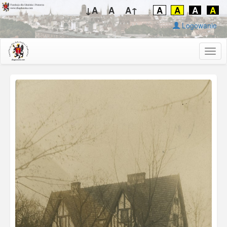
↓A
A
A↑
A
A
A
A
Logowanie
Togg
navig