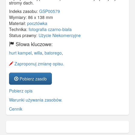
stromy dach.
Indeks zasobu:
GSP00579
Wymiary:
86 x 138 mm
Materiał:
pocztówka
Technika:
fotografia czarno-biała
Status prawny:
Użycie Niekomercyjne
Słowa kluczowe:
hurt kampel
,
willa
,
batorego
,
Zaproponuj zmianę opisu.
Pobierz zasób
Pobierz opis
Warunki używania zasobów.
Cennik