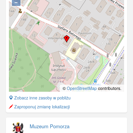
−
©
OpenStreetMap
contributors.
+
Zobacz inne zasoby w pobliżu
−
Zaproponuj zmianę lokalizacji
Muzeum Pomorza