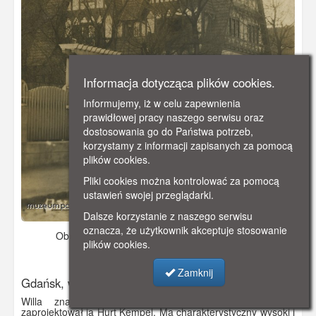
Informacja dotycząca plików cookies.
Informujemy, iż w celu zapewnienia
prawidłowej pracy naszego serwisu oraz
dostosowania go do Państwa potrzeb,
korzystamy z informacji zapisanych za pomocą
plików cookies.
Pliki cookies można kontrolować za pomocą
ustawień swojej przeglądarki.
Dalsze korzystanie z naszego serwisu
oznacza, że użytkownik akceptuje stosowanie
Obraz pochodzi z
1912 r.
Dodano: 2019-10-26 00:35
plików cookies.
Wyświetlono: 2737
Zamknij
Gdańsk, willa przy Batorego
Willa znajduje się przy Batorego 8 (Steffensweg),
zaprojektował ją Hurt Kempel. Ma charakterystyczny wysoki i