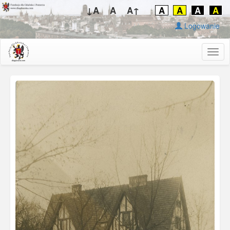
↓A
A
A↑
A
A
A
A
Logowanie
Togg
navig