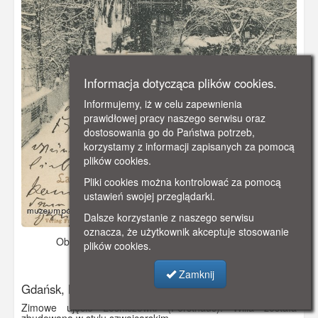
Informacja dotycząca plików cookies.
Informujemy, iż w celu zapewnienia
prawidłowej pracy naszego serwisu oraz
dostosowania go do Państwa potrzeb,
korzystamy z informacji zapisanych za pomocą
plików cookies.
Pliki cookies można kontrolować za pomocą
ustawień swojej przeglądarki.
Dalsze korzystanie z naszego serwisu
oznacza, że użytkownik akceptuje stosowanie
Obraz pochodzi z
1904 r.
Dodano: 2019-10-26 00:39
plików cookies.
Wyświetlono: 3958
Zamknij
Gdańsk, Leśniczówka w Jaśkowej Dolinie
Zimowe ujęcie Leśniczówki (Forsthaus). Willa została
zbudowana w stylu szwajcarskim.