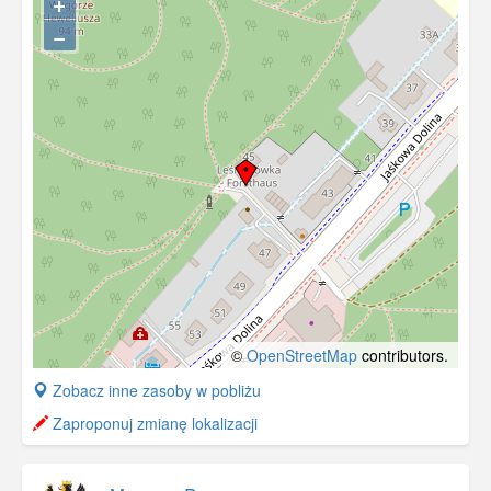
+
−
©
OpenStreetMap
contributors.
+
Zobacz inne zasoby w pobliżu
−
Zaproponuj zmianę lokalizacji