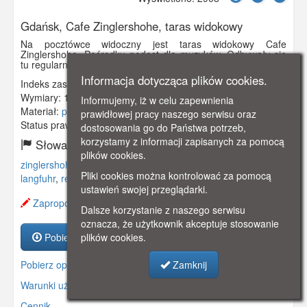
Gdańsk, Cafe Zinglershohe, taras widokowy
Na pocztówce widoczny jest taras widokowy Cafe
Zinglershohe. Pośrodku podest dla muzyków. Odbywały się
tu regularne koncerty muzyczne.
Informacja dotycząca plików cookies.
Indeks zasobu:
GSP00603
Wymiary:
138 x 86 mm
Informujemy, iż w celu zapewnienia
Materiał:
pocztówka
prawidłowej pracy naszego serwisu oraz
Status prawny:
Użycie Niekomercyjne
dostosowania go do Państwa potrzeb,
korzystamy z informacji zapisanych za pomocą
Słowa kluczowe:
plików cookies.
zinglershohe
,
kawiarnia
,
wzgórze
,
taras
,
wrzeszcz
,
Pliki cookies można kontrolować za pomocą
langfuhr
,
restauracja
,
ustawień swojej przeglądarki.
Zaproponuj zmianę opisu.
Dalsze korzystanie z naszego serwisu
oznacza, że użytkownik akceptuje stosowanie
Pobierz zasób
plików cookies.
Pobierz opis
Zamknij
Warunki używania zasobów.
Cennik