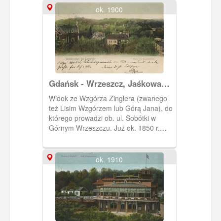
ok. 1900
Gdańsk - Wrzeszcz, Jaśkowa
Dolina
Widok ze Wzgórza Zinglera (zwanego
też Lisim Wzgórzem lub Górą Jana), do
którego prowadzi ob. ul. Sobótki w
Górnym Wrzeszczu. Już ok. 1850 r.
znajdowała się na jego szczycie
popularna Restauracja Zinglera,
pełniąca także rolę schroniska dla
ok. 1910
amatorów pieszych wycieczek oraz wrót
Parku Jaśkowej Doliny. To z tego
miejsca początek brały ścieżki biegnące
w różnych kierunkach po terenie tego
parku. Od 1958 r. w budynku dawnej
restauracji miała przez wiele lat