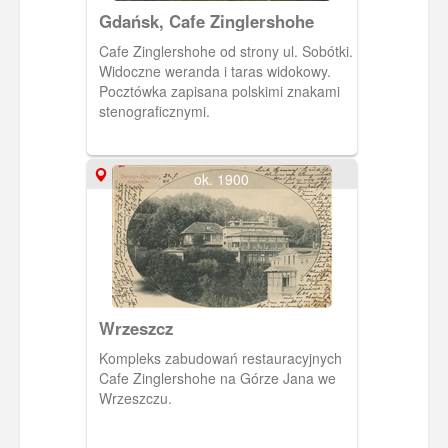
siedzibę TVP (Oddział Gdańsk). Na
Gdańsk, Cafe Zinglershohe
pocztówce widać malowniczo położone
wille przy ob. ul. Jaśkowa Dolina.
Cafe Zinglershohe od strony ul. Sobótki.
Widoczne weranda i taras widokowy.
Pocztówka zapisana polskimi znakami
stenograficznymi.
ok. 1900
Wrzeszcz
Kompleks zabudowań restauracyjnych
Cafe Zinglershohe na Górze Jana we
Wrzeszczu.