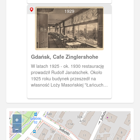
1929
Gdańsk, Cafe Zinglershohe
W latach 1925 - ok. 1930 restaurację
prowadził Rudolf Janatschek. Około
1925 roku budynek przeszedł na
własność Loży Masońskiej "Łańcuch
nad Wisłą" (Loge Kette an der
Weichsel).
+
−