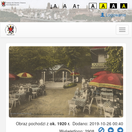
↓A
A
A↑
A
A
A
A
Logowanie
Togg
navig
Obraz pochodzi z
ok. 1920 r.
Dodano: 2019-10-26 00:40
Wyświetlono: 2908