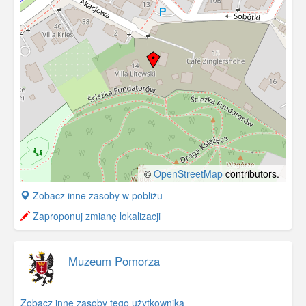
©
OpenStreetMap
contributors.
+
Zobacz inne zasoby w pobliżu
−
Zaproponuj zmianę lokalizacji
Muzeum Pomorza
Zobacz inne zasoby tego użytkownika