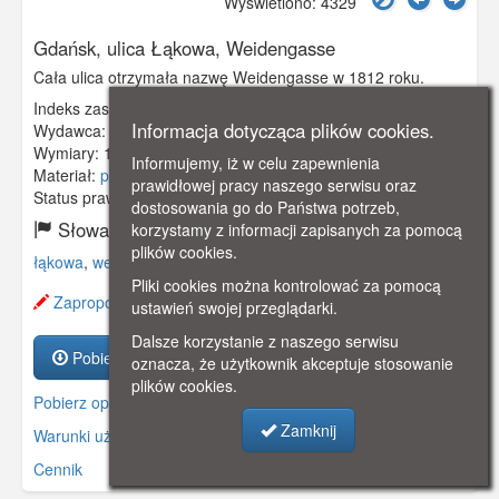
Wyświetlono: 4329
Gdańsk, ulica Łąkowa, Weidengasse
Cała ulica otrzymała nazwę Weidengasse w 1812 roku.
Indeks zasobu:
GSP02443
Informacja dotycząca plików cookies.
Wydawca:
Clara Bernthal, Danzig
Wymiary:
138 x 86 mm
Informujemy, iż w celu zapewnienia
Materiał:
pocztówka
prawidłowej pracy naszego serwisu oraz
Status prawny:
Użycie Niekomercyjne
dostosowania go do Państwa potrzeb,
Słowa kluczowe:
korzystamy z informacji zapisanych za pomocą
plików cookies.
łąkowa
,
weidengasse
,
dolne miasto
,
Pliki cookies można kontrolować za pomocą
Zaproponuj zmianę opisu.
ustawień swojej przeglądarki.
Dalsze korzystanie z naszego serwisu
Pobierz zasób
oznacza, że użytkownik akceptuje stosowanie
plików cookies.
Pobierz opis
Zamknij
Warunki używania zasobów.
Cennik