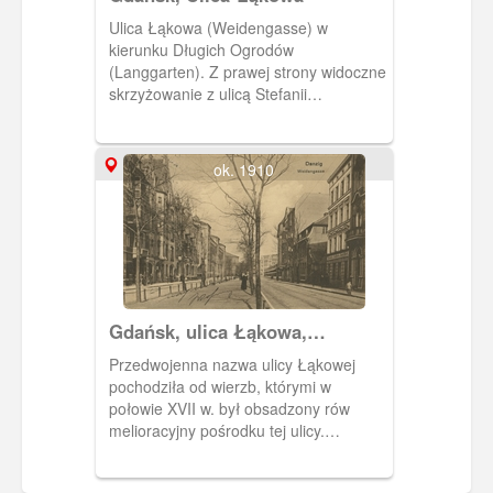
Ulica Łąkowa (Weidengasse) w
kierunku Długich Ogrodów
(Langgarten). Z prawej strony widoczne
skrzyżowanie z ulicą Stefanii
Sempołowskiej (Hirschgasse)
Przedwojenna nazwa ulicy Łąkowej
pochodziła od wierzb, którymi w
ok. 1910
połowie XVII w. był obsadzony rów
melioracyjny pośrodku tej ulicy.
Pozostałością rowu jest alejka biegnąca
środkiem ulicy.
Gdańsk, ulica Łąkowa,
Weidengasse
Przedwojenna nazwa ulicy Łąkowej
pochodziła od wierzb, którymi w
połowie XVII w. był obsadzony rów
melioracyjny pośrodku tej ulicy.
Pozostałością rowu jest alejka biegnąca
środkiem ulicy. Obieg 1914 r.