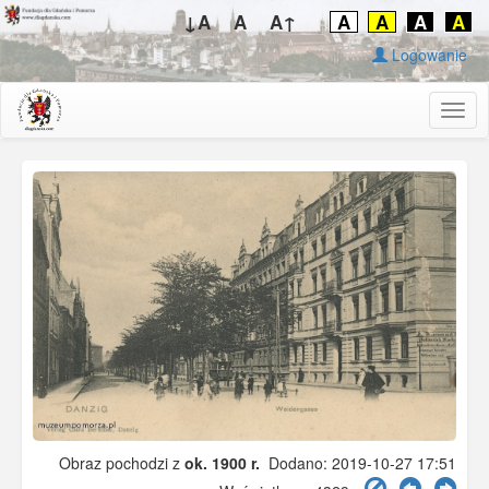
↓A
A
A↑
A
A
A
A
Logowanie
Togg
navig
Obraz pochodzi z
ok. 1900 r.
Dodano: 2019-10-27 17:51