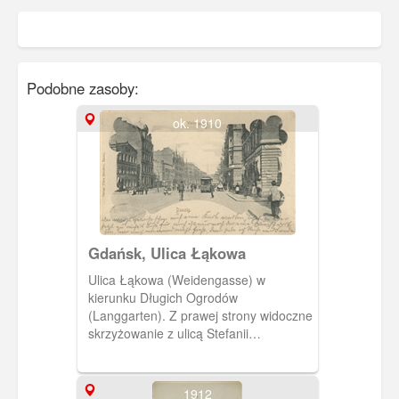
Podobne zasoby:
ok. 1910
Gdańsk, Ulica Łąkowa
Ulica Łąkowa (Weidengasse) w
kierunku Długich Ogrodów
(Langgarten). Z prawej strony widoczne
skrzyżowanie z ulicą Stefanii
Sempołowskiej (Hirschgasse)
Przedwojenna nazwa ulicy Łąkowej
pochodziła od wierzb, którymi w
1912