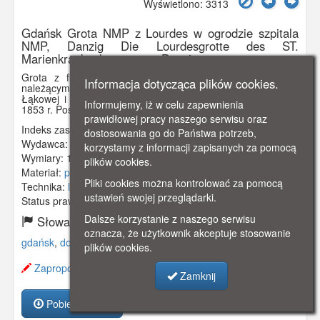
Wyświetlono: 3313
Gdańsk Grota NMP z Lourdes w ogrodzie szpitala
NMP, Danzig Die Lourdesgrotte des ST.
Marienkrankenhausess zu Danzig
Grota z figurą NMP z Lourdes zbudowana w ogrodzie
Informacja dotycząca plików cookies.
należącym do szpitala katolickiego NMP przy zbiegu ulic
Łąkowej i Śluza na Dolnym Mieście. Szpital otwarto 19 III
Informujemy, iż w celu zapewnienia
1853 r. Posługiwały w nim boromeuszki.
prawidłowej pracy naszego serwisu oraz
Indeks zasobu:
GSP00063
dostosowania go do Państwa potrzeb,
Wydawca:
Walter Fischer, Gdańsk
korzystamy z informacji zapisanych za pomocą
Wymiary:
138 x 86 mm
plików cookies.
Materiał:
pocztówka
Pliki cookies można kontrolować za pomocą
Technika:
litografia
ustawień swojej przeglądarki.
Status prawny:
Użycie Niekomercyjne
Dalsze korzystanie z naszego serwisu
Słowa kluczowe:
oznacza, że użytkownik akceptuje stosowanie
gdańsk
,
dolne miasto
,
szpital NMP
,
boromeuszki
,
plików cookies.
Zaproponuj zmianę opisu.
Zamknij
Pobierz zasób