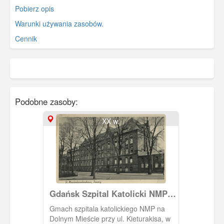
Pobierz opis
Warunki używania zasobów.
Cennik
Podobne zasoby:
XX w.
Gdańsk Szpital Katolicki NMP ,
Danzig Die Marienkrankenhaus
Gmach szpitala katolickiego NMP na
Dolnym Mieście przy ul. Kieturakisa, w