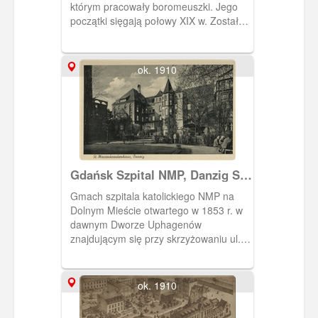
którym pracowały boromeuszki. Jego
początki sięgają połowy XIX w. Został
otwarty w 1853 r. w dawnym Dworze
Uphagenów, w kolejnych latach
rozbudowywany. Pocztówka w obiegu
ok. 1910
od 16 VIII 1952 r.
Gdańsk Szpital NMP, Danzig St.
Marienkrankenhaus
Gmach szpitala katolickiego NMP na
Dolnym Mieście otwartego w 1853 r. w
dawnym Dworze Uphagenów
znajdującym się przy skrzyżowaniu ul.
Śluza (dziś Kieturakisa) i Łąkowej. W
kolejnych latach dobudowano nowe
skrzydło wzdłuż ul.Śluza (Kieturakisa).
ok. 1910