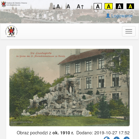
↓A
A
A↑
A
A
A
A
Logowanie
Togg
navig
Obraz pochodzi z
ok. 1910 r.
Dodano: 2019-10-27 17:52