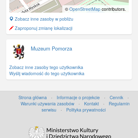
©
OpenStreetMap
contributors.
+
Zobacz inne zasoby w pobliżu
−
Zaproponuj zmianę lokalizacji
Muzeum Pomorza
Zobacz inne zasoby tego użytkownika
Wyślij wiadomość do tego użytkownika
Strona główna
·
Informacje o projekcie
·
Cennik
·
Warunki używania zasobów
·
Kontakt
·
Regulamin
serwisu
·
Polityka prywatności
©
OpenStreetMap
contributors.