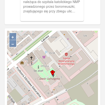
należąca do szpitala katolickiego NMP
kapelle
prowadzonego przez boromeuszki,
znajdującego się przy zbiegu ulic
Łąkowej i Śluza w Gdańsku
wybudowana latach 1857–1860 według
projektu Juliusa Lichta, rozbudowana
dwukrotnie: w 1894 r.oraz w 1911.
Służyła jako obiekt sakralny katolickiego
+
szpitala NMP otwartego w 1853 r.
−
Obecnie pełni funkcję kościoła
parafialnego dla Dolnego Miasta pw.
Niepokalanego Poczęcia NMP.