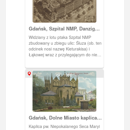
Gdańsk, Szpital NMP, Danzig
Die Marienkrankenhaus
Widziany z lotu ptaka Szpital NMP
zbudowany u zbiegu ulic: Śluza (ob. ten
odcinek nosi nazwę Kieturakisa) i
Łąkowej wraz z przylegającym do niego
kościołem Niepokalanego Poczęcia
NMP oraz ogrodem dla pacjentów. W
szpitalu do 1945 r. posługiwały
ok. 1910
boromeuszki.
Gdańsk, Dolne Miasto kaplica
Szpitala NMP Danzig, Niedere
Kaplica pw. Niepokalanego Seca Maryi
Stadt Marien-Krankenhaus