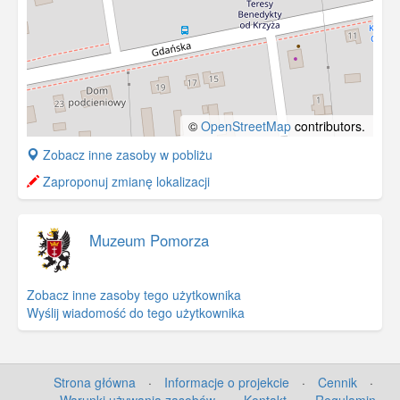
©
OpenStreetMap
contributors.
+
Zobacz inne zasoby w pobliżu
−
Zaproponuj zmianę lokalizacji
Muzeum Pomorza
Zobacz inne zasoby tego użytkownika
Wyślij wiadomość do tego użytkownika
Strona główna
·
Informacje o projekcie
·
Cennik
·
Warunki używania zasobów
·
Kontakt
·
Regulamin