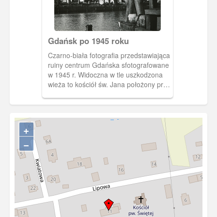
Gdańsk po 1945 roku
Czarno-biała fotografia przedstawiająca
ruiny centrum Gdańska sfotografowane
w 1945 r. Widoczna w tle uszkodzona
wieża to kościół św. Jana położony przy
ul. Świętojańskiej. Fotografia została
wykonana znad brzegu Motławy na
wyspie Ołowianka. Zakaz kopiowania,
zasób dostępny w zbiorach Muzeum II
+
Wojny Światowej w Gdańsku,
−
sygnatura: MIIWS/F/65