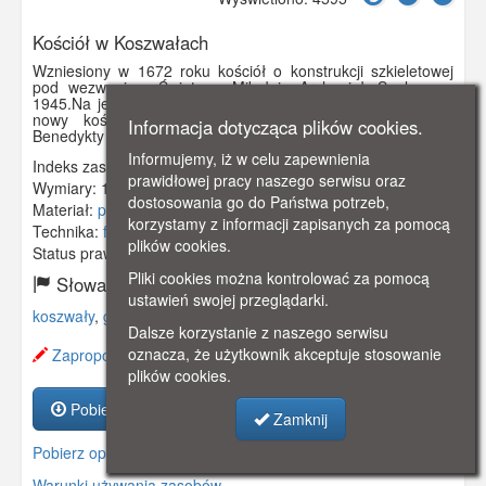
Kościół w Koszwałach
Wzniesiony w 1672 roku kościół o konstrukcji szkieletowej
pod wezwaniem Świętego Mikołaja Archanioła.Spalony w
1945.Na jego miejscu w latach 90-tych XX wiek zbudowano
nowy kościół (pod wezwaniem błogosławionej Teresy
Informacja dotycząca plików cookies.
Benedykty od Krzyża).
Informujemy, iż w celu zapewnienia
Indeks zasobu:
GSP00753
prawidłowej pracy naszego serwisu oraz
Wymiary:
140 x 90 mm
dostosowania go do Państwa potrzeb,
Materiał:
pocztówka
korzystamy z informacji zapisanych za pomocą
Technika:
fotografia czarno-biała
plików cookies.
Status prawny:
Użycie Niekomercyjne
Pliki cookies można kontrolować za pomocą
Słowa kluczowe:
ustawień swojej przeglądarki.
koszwały
,
gottswalde
,
kościół
,
świątynią
,
żuławy gdańskie
,
Dalsze korzystanie z naszego serwisu
oznacza, że użytkownik akceptuje stosowanie
Zaproponuj zmianę opisu.
plików cookies.
Pobierz zasób
Zamknij
Pobierz opis
Warunki używania zasobów.