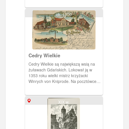
1945 roku.
ok. 1900
Cedry Wielkie
Cedry Wielkie są największą wsią na
żuławach Gdańskich. Lokował ją w
1353 roku wielki mistrz krzyżacki
Winrych von Kniprode. Na pocztówce
widzimy cztery największe budowle tej
miejscowości: kościół, aptekę,
restaurację Schleusnera i cukrownię.
XIX w.
Początki kościoła sięgają połowy XIV
wieku. Z czasem przybrał formę
trójnawowej bazyliki co świadczyło o
zamożności i znaczeniu osady. W 1946
podpalony przez szabrowników, został