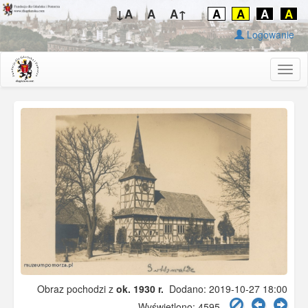
↓A
A
A↑
A
A
A
A
Logowanie
Togg
navig
Obraz pochodzi z
ok. 1930 r.
Dodano: 2019-10-27 18:00
Wyświetlono: 4595