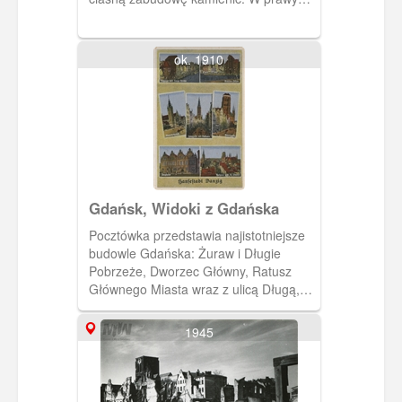
górnym rogu zdjęcia Motława. Zdjęcie:
Luftaufnahmen Aerokartographisches
Institut A.G., Breslau fur die Danziger
ok. 1910
Neuesten Nachrichten
Gdańsk, Widoki z Gdańska
Pocztówka przedstawia najistotniejsze
budowle Gdańska: Żuraw i Długie
Pobrzeże, Dworzec Główny, Ratusz
Głównego Miasta wraz z ulicą Długą,
wieżę Kościoła Mariackiego, Zbrojownię
oraz ogólny widok na Kościół Mariacki i
1945
Ratusz.