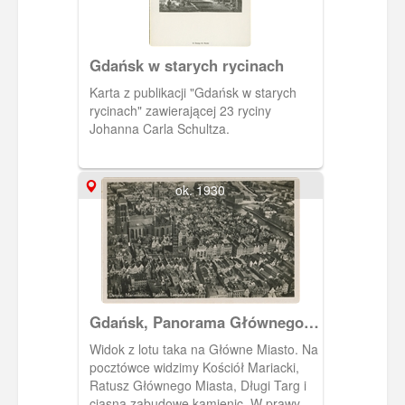
odbudowany pod koniec lat
osiemdziesiątych XX wieku. Od 1989
jest kościołem parafialnym pod
Gdańsk w starych rycinach
wezwaniem Aniołów Stróżów.
Karta z publikacji "Gdańsk w starych
rycinach" zawierającej 23 ryciny
Johanna Carla Schultza.
ok. 1930
Gdańsk, Panorama Głównego
Miasta z Kościołem Mariackim
Widok z lotu taka na Główne Miasto. Na
pocztówce widzimy Kościół Mariacki,
Ratusz Głównego Miasta, Długi Targ i
ciasną zabudowę kamienic. W prawym