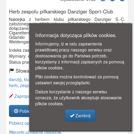
Herb zespołu piłkarskiego Danziger Sport-Club
Naklejka z herbem klubu piłkarskiego Danziger S.-C.
założonego w 1912 roku w Gdańsku. Naklejki takie były
dołączane do papierosów produkowanych przez Garbaty
Cigarettenfabrik i kolekcjonowane w specjalnych albumach.
Informacja dotycząca plików cookies.
Gdański oddział tej berlińskiej firmy mieścił się na
Weidengasse 35-39 (ulica Łąkowa 35-39).
Informujemy, iż w celu zapewnienia
prawidłowej pracy naszego serwisu oraz
Indeks zasobu:
GSP00833
dostosowania go do Państwa potrzeb,
Wymiary:
44 x 34 mm
korzystamy z informacji zapisanych za pomocą
Status prawny:
Użycie Niekomercyjne
plików cookies.
Słowa kluczowe:
Pliki cookies można kontrolować za pomocą
danzig
,
klub
,
klub piłkarski
,
gdańsk
,
garbaty
,
papierosów
,
ustawień swojej przeglądarki.
herb
,
zespołu
,
weidengasse
,
łąkowa
,
Dalsze korzystanie z naszego serwisu
Zaproponuj zmianę opisu.
oznacza, że użytkownik akceptuje stosowanie
plików cookies.
Pobierz zasób
Zamknij
Pobierz opis
Warunki używania zasobów.