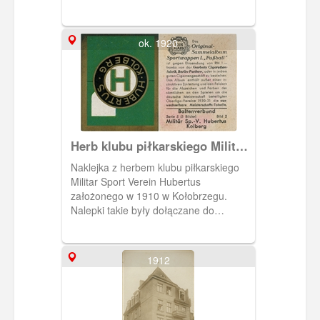
wytwarzanych przez Garbaty
Cigarettenfabrik z Berlina. Gdańska filia
tej firmy mieściła się na Weidengasse
ok. 1920
35-39 (Łąkowa).
Herb klubu piłkarskiego Militar
Sport Verein Hubertus Kolberg
Naklejka z herbem klubu piłkarskiego
Militar Sport Verein Hubertus
założonego w 1910 w Kołobrzegu.
Nalepki takie były dołączane do
papierosów produkowanych przez
Garbaty Cigarettenfabrik. Gdańska filia
tej berlińskiej firmy działała na
1912
Weidengasse 35/39 (Łąkowa).