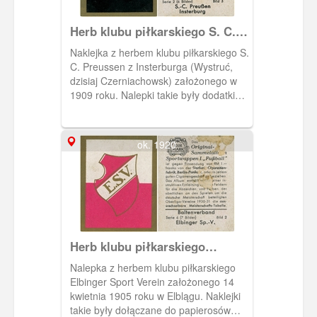
Herb klubu piłkarskiego S. C.
Preussen z Insterburga
Naklejka z herbem klubu piłkarskiego S.
C. Preussen z Insterburga (Wystruć,
dzisiaj Czerniachowsk) założonego w
1909 roku. Nalepki takie były dodatkiem
do papierosów produkowanych przez
Garbaty Cigarettenfabrik i
kolekcjonowane w specjalnych
ok. 1920
albumach. Gdańska filia tej berlińskiej
firmy mieściła się na Weidengasse
35/39 (Łąkowa 35/39).
Herb klubu piłkarskiego
Elbinger Sport-Verein
Nalepka z herbem klubu piłkarskiego
Elbinger Sport Verein założonego 14
kwietnia 1905 roku w Elblągu. Naklejki
takie były dołączane do papierosów