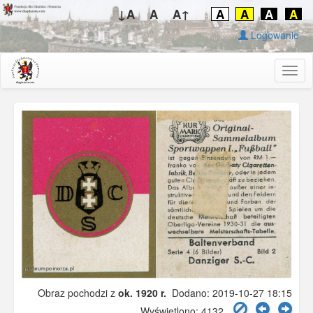
↓A
A
A↑
A
A
A
A
Logowanie
Togg
navig
Obraz pochodzi z
ok. 1920 r.
Dodano: 2019-10-27 18:15
Wyświetlono: 4132