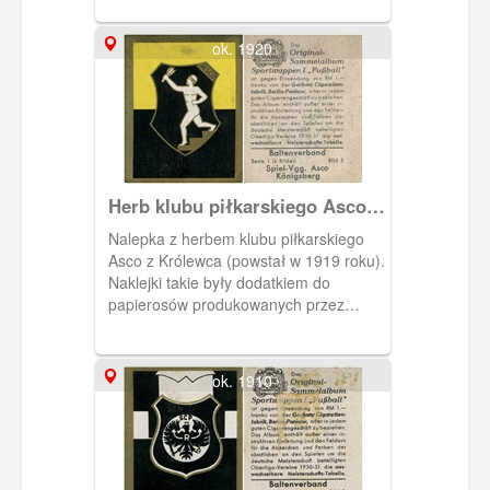
Przedwojenna nazwa ulicy Łąkowej
pochodziła od wierzb, którymi w
ok. 1920
połowie XVII w. był obsadzony rów
melioracyjny pośrodku tej ulicy.
Pozostałością rowu jest alejka biegnąca
środkiem ulicy.
Herb klubu piłkarskiego Asco
Konigsberg
Nalepka z herbem klubu piłkarskiego
Asco z Królewca (powstał w 1919 roku).
Naklejki takie były dodatkiem do
papierosów produkowanych przez
Garbaty Cigarettenfabrik. Gdańska filia
tej berlińskiej firmy działała na
Weidengasse 35/39 (Łąkowa).
ok. 1910