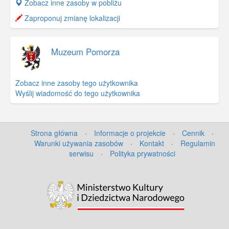
+
Zobacz inne zasoby w pobliżu
−
Zaproponuj zmianę lokalizacji
Muzeum Pomorza
Zobacz inne zasoby tego użytkownika
Wyślij wiadomość do tego użytkownika
Strona główna
·
Informacje o projekcie
·
Cennik
·
Warunki używania zasobów
·
Kontakt
·
Regulamin
serwisu
·
Polityka prywatności
©
OpenStreetMap
contributors.