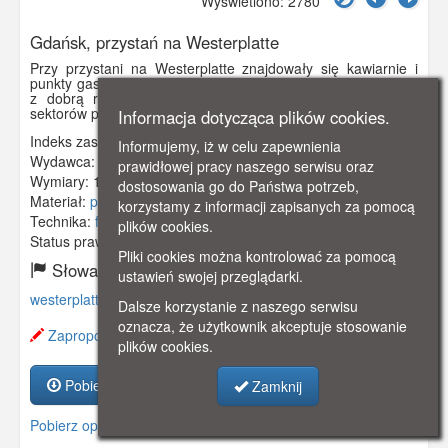
Wyświetlono: 2780
Gdańsk, przystań na Westerplatte
Przy przystani na Westerplatte znajdowały się kawiarnie i
punkty gastronomiczne. Znajdowała się również poczekalnia
z dobrą restauracją. Wiodła stąd aleja do wydzielonych
sektorów plażowych. Obieg 1909 r.
Informacja dotycząca plików cookies.
Indeks zasobu:
GSP00879
Informujemy, iż w celu zapewnienia
Wydawca:
Louis Schwalm, Danzig-Langfuhr
prawidłowej pracy naszego serwisu oraz
Wymiary:
138 x 89 mm
dostosowania go do Państwa potrzeb,
Materiał:
pocztówka
korzystamy z informacji zapisanych za pomocą
Technika:
fotografia czarno-biała
plików cookies.
Status prawny:
Użycie Niekomercyjne
Pliki cookies można kontrolować za pomocą
Słowa kluczowe:
ustawień swojej przeglądarki.
westerplatte
,
przystań
,
restauracja
,
poczekalnia
,
kurort
,
Dalsze korzystanie z naszego serwisu
oznacza, że użytkownik akceptuje stosowanie
Zaproponuj zmianę opisu.
plików cookies.
Pobierz zasób
Zamknij
Pobierz opis