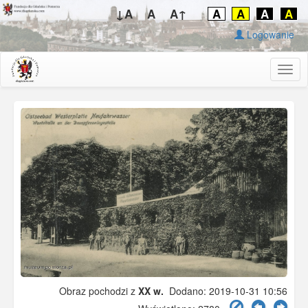
↓A
A
A↑
A
A
A
A
Logowanie
Togg
navig
Obraz pochodzi z
XX w.
Dodano: 2019-10-31 10:56