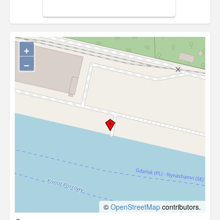
restauracją. Wiodła stąd aleja do
wydzielonych sektorów plażowych.
Obieg 1907 r.
+
−
©
OpenStreetMap
contributors.