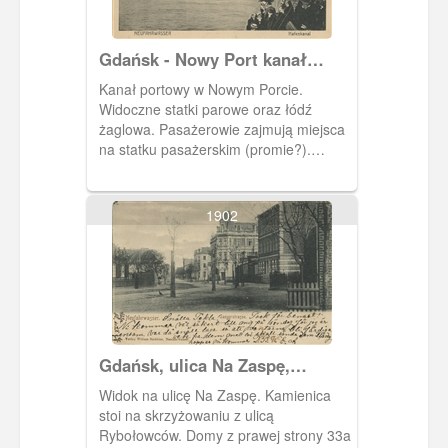
Gdańsk - Nowy Port kanał
portowy, Danzig - Neufarwasser
Kanał portowy w Nowym Porcie.
Hafenkanal
Widoczne statki parowe oraz łódź
żaglowa. Pasażerowie zajmują miejsca
na statku pasażerskim (promie?).
Pocztówka w obiegu od 26 XII 1911 r.
1902
Gdańsk, ulica Na Zaspę,
Saspestrasse
Widok na ulicę Na Zaspę. Kamienica
stoi na skrzyżowaniu z ulicą
Rybołowców. Domy z prawej strony 33a