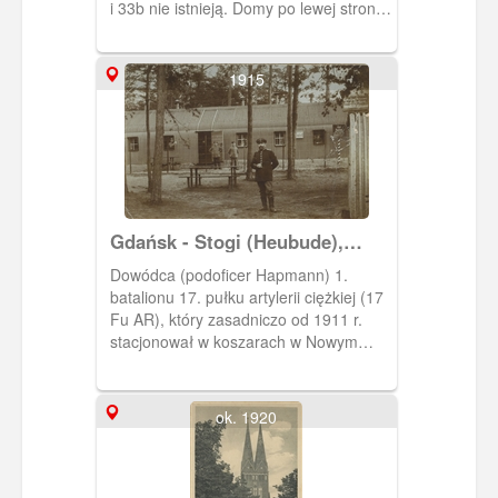
i 33b nie istnieją. Domy po lewej stronie
zostały rozebrane.
1915
Gdańsk - Stogi (Heubude),
żołnierze z 17. pułku artylerii
Dowódca (podoficer Hapmann) 1.
ciężkiej (Fussartilerie -
batalionu 17. pułku artylerii ciężkiej (17
Regiment Nr. 17)
Fu AR), który zasadniczo od 1911 r.
stacjonował w koszarach w Nowym
Porcie (przy ob. ul. Oliwskiej). Zdjęcie
zostało wykonane na Stogach -
najprawdopodobniej w pobliżu Baterii
ok. 1920
Wiejskiej. Wybudowano ją w 1911 r. na
zachód od wsi. Ob. jest to teren
sąsiadujący z terminalem DCT.
Żołnierze stacjonowali w baraku