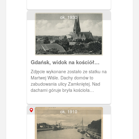
pary dworzec kolejowy.
ok. 1930
Gdańsk, widok na kościół
ewangelicki w Nowym Porcie
Zdjęcie wykonane zostało ze statku na
Martwej Wiśle. Dachy domów to
zabudowania ulicy Zamkniętej. Nad
dachami góruje bryła kościoła
ewangelickiego, za nim widoczny jest
elewator zbożowy Simona Ankera. Dom
z dwoma kominami na dachu to hotel
ok. 1910
Lubeck (Oliwska 6-7).