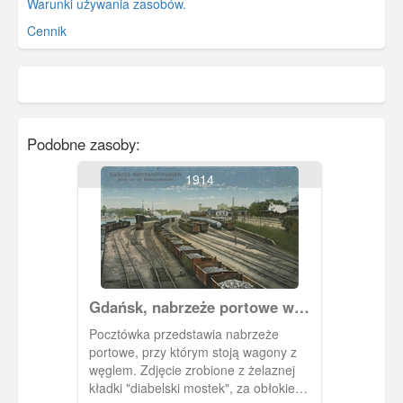
Warunki używania zasobów.
Cennik
Podobne zasoby:
1914
Gdańsk, nabrzeże portowe w
Nowym Porcie
Pocztówka przedstawia nabrzeże
portowe, przy którym stoją wagony z
węglem. Zdjęcie zrobione z żelaznej
kładki "diabelski mostek", za obłokiem