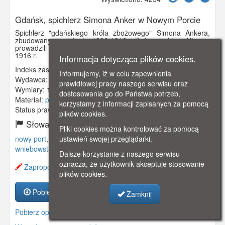
Gdańsk, spichlerz Simona Anker w Nowym Porcie
Spichlerz "gdańskiego króla zbożowego" Simona Ankera,
zbudowany w latach 1906-1916. Z jego okien Niemcy
prowadzili ostrzał WST na Westerplatte w roku 1939. Obieg
1916 r.
Informacja dotycząca plików cookies.
Indeks zasobu:
GSP00899
Informujemy, iż w celu zapewnienia
Wydawca:
William Stobbes, Danzig-Neufahrwasser
prawidłowej pracy naszego serwisu oraz
Wymiary:
138 x 86 mm
dostosowania go do Państwa potrzeb,
Materiał:
pocztówka
korzystamy z informacji zapisanych za pomocą
Status prawny:
Użycie Niekomercyjne
plików cookies.
Słowa kluczowe:
Pliki cookies można kontrolować za pomocą
ustawień swojej przeglądarki.
nowy port
,
neufahrwasser
,
spichlerz
,
anker
,
kościół
wniebowstąpienia
,
Dalsze korzystanie z naszego serwisu
oznacza, że użytkownik akceptuje stosowanie
Zaproponuj zmianę opisu.
plików cookies.
Pobierz zasób
Zamknij
Pobierz opis