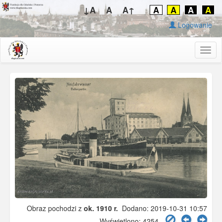
↓A
A
A↑
A
A
A
A
Logowanie
Togg
navig
Obraz pochodzi z
ok. 1910 r.
Dodano: 2019-10-31 10:57
Wyświetlono: 4254