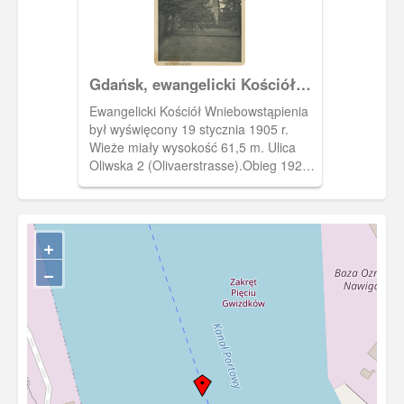
widocznym na zdjęciu. W 1916 r. zostali
wysłani do działań bojowych na
frontach I wojny światowej. To oznacza,
że tę fotografię wykonano przed 1916 r.
Gdańsk, ewangelicki Kościół
Pod koniec lat 20 - tych XX w.
Wniebowstąpienia
ufundowano w Brzeźnie pomnik
Ewangelicki Kościół Wniebowstąpienia
upamiętniający poległych żołnierzy tej
był wyświęcony 19 stycznia 1905 r.
jednostki.
Wieże miały wysokość 61,5 m. Ulica
Oliwska 2 (Olivaerstrasse).Obieg 1924
r.
+
−