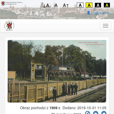
↓A
A
A↑
A
A
A
A
Logowanie
Togg
navig
Obraz pochodzi z
1909 r.
Dodano: 2019-10-31 11:05