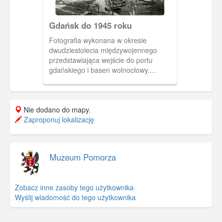
Gdańsk do 1945 roku
Fotografia wykonana w okresie
dwudziestolecia międzywojennego
przedstawiająca wejście do portu
gdańskiego i basen wolnocłowy.
Westerplatte jest zlokalizowane po
prawej stronie kanału, poza kadrem.
Data Powstania: 1918 - 1939 Zakaz
Nie dodano do mapy.
kopiowania, zasób dostępny w zbiorach
Zaproponuj lokalizację
Muzeum II Wojny Światowej w
Gdańsku, sygnatura: MIIWS/F/76
Muzeum Pomorza
Zobacz inne zasoby tego użytkownika
Wyślij wiadomość do tego użytkownika