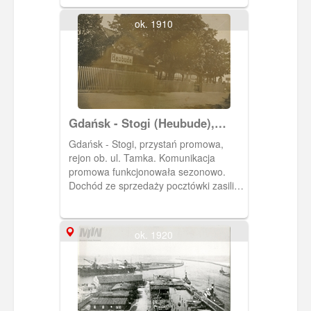
ok. 1910
Gdańsk - Stogi (Heubude),
przystań promowa
Gdańsk - Stogi, przystań promowa,
rejon ob. ul. Tamka. Komunikacja
promowa funkcjonowała sezonowo.
Dochód ze sprzedaży pocztówki zasilił
fundusz Provinzialverein vom Roten
Kreuz
ok. 1920