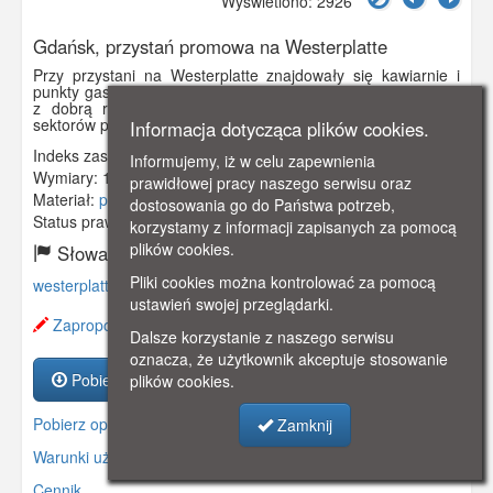
Wyświetlono: 2926
Gdańsk, przystań promowa na Westerplatte
Przy przystani na Westerplatte znajdowały się kawiarnie i
punkty gastronomiczne. Znajdowała się również poczekalnia
z dobrą restauracją. Wiodła stąd aleja do wydzielonych
sektorów plażowych.
Informacja dotycząca plików cookies.
Indeks zasobu:
GSP00953
Informujemy, iż w celu zapewnienia
Wymiary:
138 x 86 mm
prawidłowej pracy naszego serwisu oraz
Materiał:
pocztówka
dostosowania go do Państwa potrzeb,
Status prawny:
Użycie Niekomercyjne
korzystamy z informacji zapisanych za pomocą
plików cookies.
Słowa kluczowe:
Pliki cookies można kontrolować za pomocą
westerplatte
,
prom
,
przystań
,
kurort
,
ustawień swojej przeglądarki.
Zaproponuj zmianę opisu.
Dalsze korzystanie z naszego serwisu
oznacza, że użytkownik akceptuje stosowanie
Pobierz zasób
plików cookies.
Pobierz opis
Zamknij
Warunki używania zasobów.
Cennik