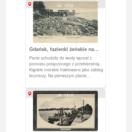
ok. 1910
Gdańsk, łazienki żeńskie na
Westerpaltte
Panie schodziły do wody wprost z
pomostu połączonego z przebieralnią.
Kąpiele morskie traktowano jako zabieg
leczniczy. Na pierwszym planie
pozostałości umocnień brzegowych
pozostałości fortyfikacji. Obieg 1910 r.
ok. 1910