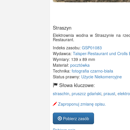
Straszyn
Elektrownia wodna w Straszynie na rze
Restaurant.
Indeks zasobu:
GSP01083
Wydawca:
Talsper-Restaurant und Crolls 
Wymiary:
139 x 89 mm
Materiał:
pocztówka
Technika:
fotografia czarno-biała
Status prawny:
Użycie Niekomercyjne
Słowa kluczowe:
straschin
,
pruszcz gdański
,
praust
,
elektr
Zaproponuj zmianę opisu.
Pobierz zasób
Pobierz opis