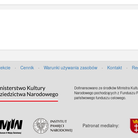
jekcie
·
Cennik
·
Warunki używania zasobów
·
Kontakt
·
Re
Dofinansowano ze środków Ministra Kultu
Narodowego pochodzących z Funduszu Pr
państwowego funduszu celowego.
Patronat medialny: