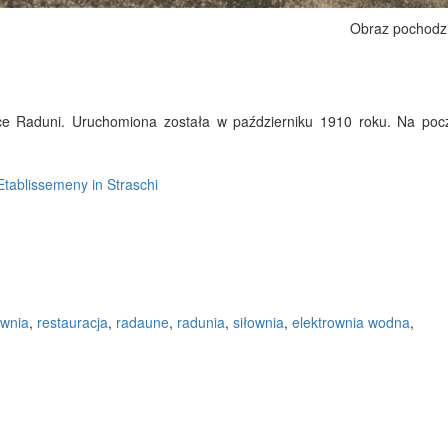
Obraz pochodz
ce Raduni. Uruchomiona została w październiku 1910 roku. Na pocz
Etablissemeny in Straschi
ownia
,
restauracja
,
radaune
,
radunia
,
siłownia
,
elektrownia wodna
,