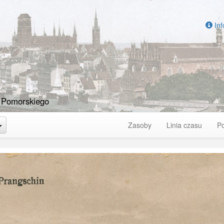
Inf
 Pomorskiego
Toggle Dropdown
Zasoby
Linia czasu
P