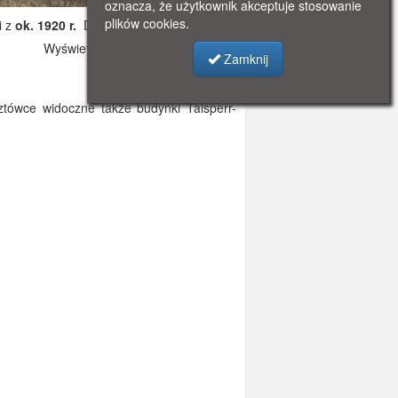
oznacza, że użytkownik akceptuje stosowanie
plików cookies.
i z
ok. 1920 r.
Dodano: 2019-10-31 17:06
Wyświetlono: 4941
Zamknij
tówce widoczne także budynki Talsperr-