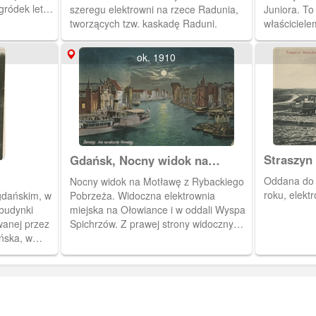
gródek letni
szeregu elektrowni na rzece Radunia,
Juniora. To
tworzących tzw. kaskadę Raduni.
właściciele
zbożowych (
nowoczesnej
ok. 1910
piekarni i e
zaadresow
mieszkając
Przedmieśc
Starogarde
Straszyn
Gdańsk, Nocny widok na
Motławę
Oddana do 
Nocny widok na Motławę z Rybackiego
roku, elekt
gdańskim, w
Pobrzeża. Widoczna elektrownia
 budynki
miejska na Ołowiance i w oddali Wyspa
wanej przez
Spichrzów. Z prawej strony widoczny
ńska, w
zarys Żurawia. Motława skąpana w
świetle księżyca.