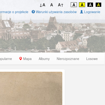
↓A
A
A↑
A
A
A
A
ormacje o projekcie
Warunki używania zasobów
Logowanie
opularne
Mapa
Albumy
Nierozpoznane
Losowe