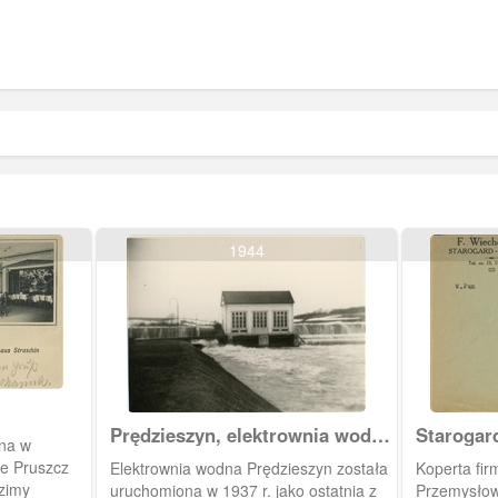
1944
Prędzieszyn, elektrownia wodna
Starogar
ona w
na Raduni
ie Pruszcz
Elektrownia wodna Prędzieszyn została
Koperta fi
zimy
uruchomiona w 1937 r. jako ostatnia z
Przemysłow