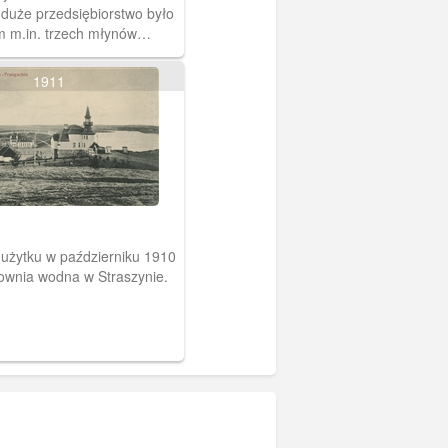
 duże przedsiębiorstwo było
m m.in. trzech młynów
Starogard, Owidz, Kolincz),
 łuszczarni ryżu, wydajnej
1911
lektrowni w Kolinczu. List
any do pana Zaremby
ego w Starogardzie
iu zwanym także
m Szlacheckim.
użytku w październiku 1910
rownia wodna w Straszynie.