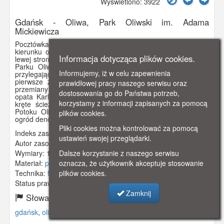
Wyświetlono: 3922
Gdańsk - Oliwa, Park Oliwski im. Adama
Mickiewicza
Pocztówka przedstawia ul. Opata Rybickiego widzianą w
kierunku obecnej ulicy Grunwadzkiej w Gdańsku-Oliwie. Po
Informacja dotycząca plików cookies.
lewej stronie za drzewami znajduje się Park Oliwski. Początki
Parku Oliwskiego sięgają XVI w. , kiedy założono ogród
Informujemy, iż w celu zapewnienia
przylegający do rezydencji opackiej. W XVIII w. powstało
pierwsze założenie parkowe, w stylu rokokowym. Dalsze
prawidłowej pracy naszego serwisu oraz
przemiany nastąpiły na przełomie XVIII i XIX w. z inicjatywy
dostosowania go do Państwa potrzeb,
opata Karla Hohenzollerna - Hechingena - wtedy powstały
korzystamy z informacji zapisanych za pomocą
kręte ścieżki, mostki, pagórki, stawy, altana, kaskada na
Potoku Oliwskim. W XIX w. park został przekształcony w
plików cookies.
ogród dendrologiczny. Pocztówka w obiegu od 6 VII 1943 r.
Pliki cookies można kontrolować za pomocą
Indeks zasobu:
GSP01444
ustawień swojej przeglądarki.
Autor zasobu:
Walter Sliber, Breslau
Wymiary:
138 x 86 mm
Dalsze korzystanie z naszego serwisu
Materiał:
pocztówka
oznacza, że użytkownik akceptuje stosowanie
Technika:
fotografia czarno-biała
plików cookies.
Status prawny:
Użycie Niekomercyjne
Zamknij
Słowa kluczowe:
gdańsk
,
oliwa
,
park oliwski
,
aleja
,
ławki
,