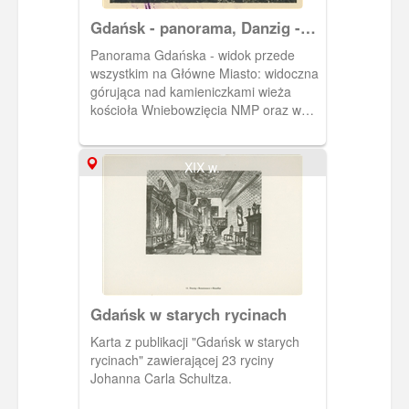
Gdańsk - panorama, Danzig -
Gesamtansicht
Panorama Gdańska - widok przede
wszystkim na Główne Miasto: widoczna
górująca nad kamieniczkami wieża
kościoła Wniebowzięcia NMP oraz w
pobliżu niej, wieża Ratusza Głównego
Miasta Gdańska.
XIX w.
Gdańsk w starych rycinach
Karta z publikacji "Gdańsk w starych
rycinach" zawierającej 23 ryciny
Johanna Carla Schultza.