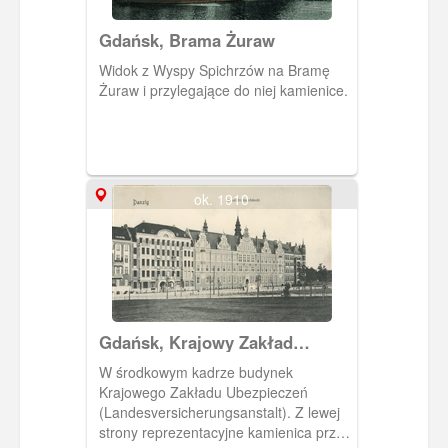
Gdańsk, Brama Żuraw
Widok z Wyspy Spichrzów na Bramę
Żuraw i przylegające do niej kamienice.
ok. 1910
Gdańsk, Krajowy Zakład
Ubezpieczeń
W środkowym kadrze budynek
(Landesversicherungsanstalt)
Krajowego Zakładu Ubezpieczeń
(Landesversicherungsanstalt). Z lewej
strony reprezentacyjne kamienica przy