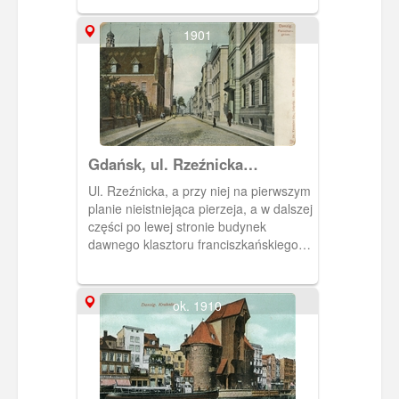
1901
Gdańsk, ul. Rzeźnicka
(Fleischergasse)
Ul. Rzeźnicka, a przy niej na pierwszym
planie nieistniejąca pierzeja, a w dalszej
części po lewej stronie budynek
dawnego klasztoru franciszkańskiego
(w 1872 r. otwarto w nim Muzeum
Miejskie, a po II wojnie światowej -
Muzeum Narodowe).
ok. 1910