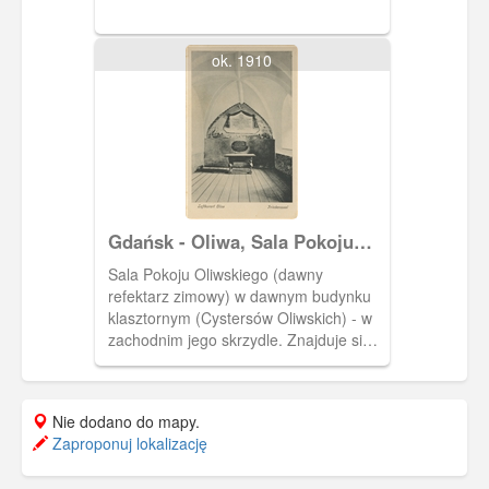
Okopowej (Karrenwall) Z prawej
kamienica narożna.
ok. 1910
Gdańsk - Oliwa, Sala Pokoju
Oliwskiego w dawnym
Sala Pokoju Oliwskiego (dawny
klasztorze cystersów
refektarz zimowy) w dawnym budynku
klasztornym (Cystersów Oliwskich) - w
zachodnim jego skrzydle. Znajduje się
w nim stół, na którym - wg. tradycji
podpisano Traktat Oliwski 3 V 1660 r. ,
kończący wojnę zwaną Potopem
Nie dodano do mapy.
Szwedzkim.
Zaproponuj lokalizację