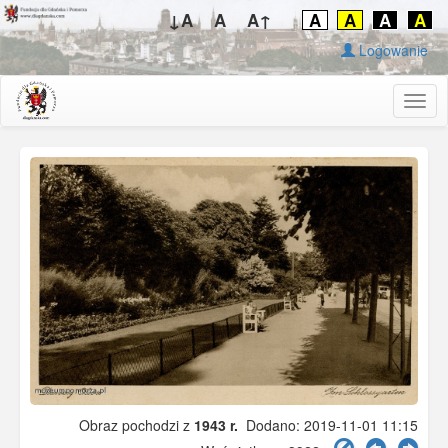
↓A
A
A↑
A
A
A
A
Logowanie
Togg
navig
Obraz pochodzi z
1943 r.
Dodano: 2019-11-01 11:15