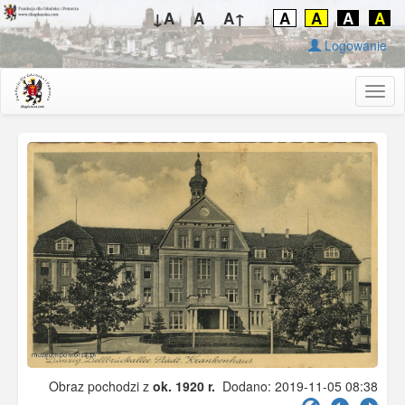
↓A
A
A↑
A
A
A
A
Logowanie
Togg
navig
Obraz pochodzi z
ok. 1920 r.
Dodano: 2019-11-05 08:38