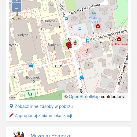
−
©
OpenStreetMap
contributors.
+
Zobacz inne zasoby w pobliżu
−
Zaproponuj zmianę lokalizacji
Muzeum Pomorza