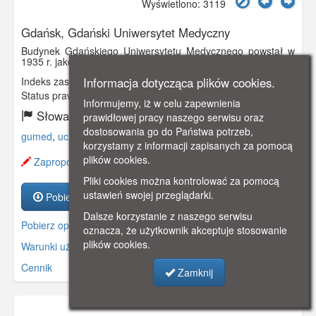
Wyświetlono: 3119
Gdańsk, Gdański Uniwersytet Medyczny
Budynek Gdańskiego Uniwersytetu Medycznego powstał w
1935 r. jako Akademia Medycyny Praktycznej.
Indeks zasobu:
GSP01586
Informacja dotycząca plików cookies.
Status prawny:
Użycie Niekomercyjne
Informujemy, iż w celu zapewnienia
Słowa kluczowe:
prawidłowej pracy naszego serwisu oraz
dostosowania go do Państwa potrzeb,
gumed
,
uczelnia
,
aniołki
,
korzystamy z informacji zapisanych za pomocą
plików cookies.
Zaproponuj zmianę opisu.
Pliki cookies można kontrolować za pomocą
ustawień swojej przeglądarki.
Pobierz zasób
Dalsze korzystanie z naszego serwisu
Pobierz opis
oznacza, że użytkownik akceptuje stosowanie
plików cookies.
Warunki używania zasobów.
Cennik
Zamknij