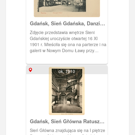
Gdańsk, Sień Gdańska, Danzig
Danziger Diele
Zdjęcie przedstawia wnętrze Sieni
Gdańskiej uroczyście otwartej 16 XI
1901 r. Mieściła się ona na parterze i na
galerii w Nowym Domu Ławy przy
Długim Targu 43. Prezentowany był w
niej wystrój gdańskiej kamienicy
patrycjuszowskiej z XVII w. Eksponaty
ok. 1910
(ok. 200) pochodziły przede wszystkim
od gdańskiego kolekcjonera Lessera
Giełdzińskiego. Plafon, który
umieszczono na suficie pochodził z
kamienicy przy ul. Długiej (dawna
własność kupca, Jacoba Kabruna).
Większość eksponatów w czasie II
wojny światowej uległa rozproszeniu.
Gdańsk, Sień Główna Ratusza
Głównego Miasta Gdańska
Sień Główna znajdująca się na I piętrze
(Rathaus, Diele)