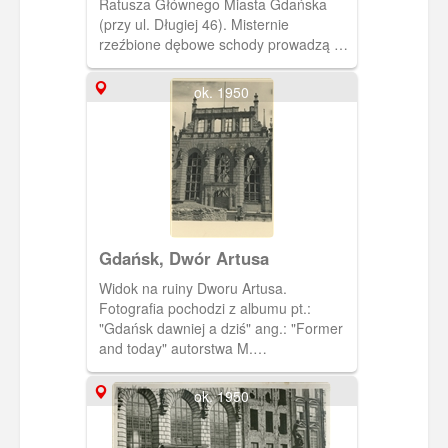
Ratusza Głównego Miasta Gdańska
(przy ul. Długiej 46). Misternie
rzeźbione dębowe schody prowadzą na
II piętro. Malowidło umieszczone
niegdyś na suficie nie przetrwało II
ok. 1950
wojny światowej (ob. znajduje się tam
obraz wykonany przez Józefę Wnukową
przedstawiający wjazd Jana III
Sobieskiego do Gdańska w 1677 r.
Fotografia pochodzi z albumu "Danzig
und Umgebung in Bildern".
Gdańsk, Dwór Artusa
Widok na ruiny Dworu Artusa.
Fotografia pochodzi z albumu pt.:
"Gdańsk dawniej a dziś" ang.: "Former
and today" autorstwa M.
Dobrzykowskiego. W kartonowej
kopercie w kolorze szałwiowej zieleni
ok. 1950
jest 14 zdjęć przedwojennego i
powojennego, zruinowanego Gdańska.