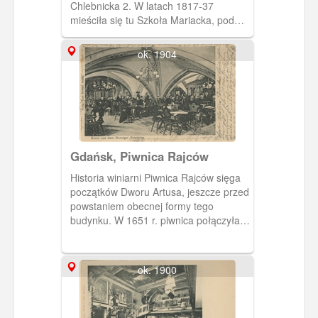
Chlebnicka 2. W latach 1817-37
mieściła się tu Szkoła Mariacka, pod
koniec XIX w. mieszkanie urzędnika
urzędu stanu cywilnego.
ok. 1904
Gdańsk, Piwnica Rajców
Historia winiarni Piwnica Rajców sięga
początków Dworu Artusa, jeszcze przed
powstaniem obecnej formy tego
budynku. W 1651 r. piwnica połączyła
Ratusz Prawomiejski z wnętrzami
Dworu Artusa.
ok. 1900