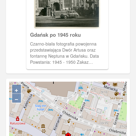
Napisy na okładce albumu są
wytłoczone i pozłocone.
Gdańsk po 1945 roku
Czarno-biała fotografia powojenna
przedstawiająca Dwór Artusa oraz
fontannę Neptuna w Gdańsku. Data
Powstania: 1945 - 1950 Zakaz
kopiowania, zasób dostępny w zbiorach
Muzeum II Wojny Światowej w
Gdańsku, sygnatura: MIIWS/A/3/12
+
−