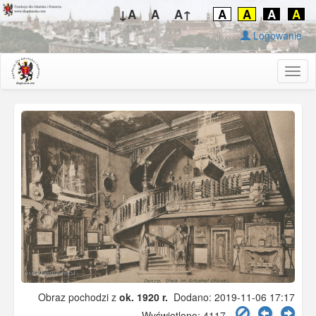
↓A
A
A↑
A
A
A
A
Logowanie
Togg
navig
Obraz pochodzi z
ok. 1920 r.
Dodano: 2019-11-06 17:17
Wyświetlono: 4117