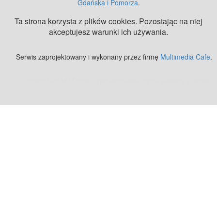
Gdańska i Pomorza
.
Ta strona korzysta z plików cookies. Pozostając na niej
akceptujesz warunki ich używania.
Serwis zaprojektowany i wykonany przez firmę
Multimedia Cafe
.
Zobacz też:
MJ Drone - profesjonalne mycie elewacji z drona
.