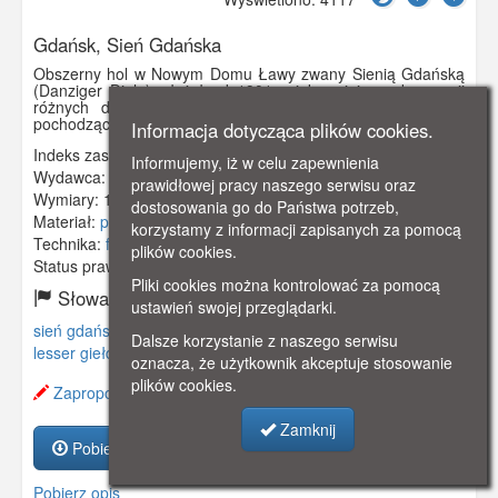
Gdańsk, Sień Gdańska
Obszerny hol w Nowym Domu Ławy zwany Sienią Gdańską
(Danziger Diele), służył od 1901 r. jako miejsce ekspozycji
różnych dzieł gdańskich rzemieślników, w sporej części
pochodzące kolekcji Lessera Giełdzińskiego.
Informacja dotycząca plików cookies.
Indeks zasobu:
GSP01690
Informujemy, iż w celu zapewnienia
Wydawca:
HEF
prawidłowej pracy naszego serwisu oraz
Wymiary:
140 x 90 mm
dostosowania go do Państwa potrzeb,
Materiał:
pocztówka
korzystamy z informacji zapisanych za pomocą
Technika:
fotografia czarno-biała
plików cookies.
Status prawny:
Użycie Niekomercyjne
Pliki cookies można kontrolować za pomocą
Słowa kluczowe:
ustawień swojej przeglądarki.
sień gdańska
,
nowy dom ławy
,
główne miasto
,
długi targ
,
Dalsze korzystanie z naszego serwisu
lesser giełdziński
,
muzeum
,
kolekcja
,
oznacza, że użytkownik akceptuje stosowanie
plików cookies.
Zaproponuj zmianę opisu.
Zamknij
Pobierz zasób
Pobierz opis