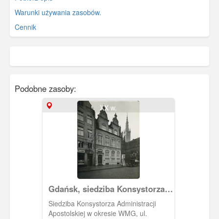
Warunki używania zasobów.
Cennik
Podobne zasoby:
XX w.
Gdańsk, siedziba Konsystorza
Administracji Apostolskiej
Siedziba Konsystorza Administracji
Apostolskiej w okresie WMG, ul.