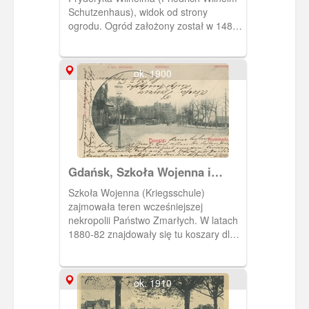
Schutzenhaus), widok od strony
ogrodu. Ogród założony został w 1487
r.
ok. 1900
Gdańsk, Szkoła Wojenna i
Promenada
Szkoła Wojenna (Kriegsschule)
zajmowała teren wcześniejszej
nekropolii Państwo Zmarłych. W latach
1880-82 znajdowały się tu koszary dla
saperów, które w 1893 r. przebudowano
na Szkołę Wojenną. Promenada to
obecna ulica 3 Maja.
ok. 1910