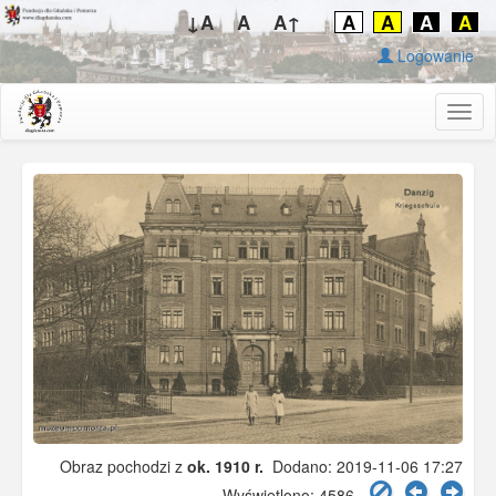
↓A
A
A↑
A
A
A
A
Logowanie
Togg
navig
Obraz pochodzi z
ok. 1910 r.
Dodano: 2019-11-06 17:27
Wyświetlono: 4586