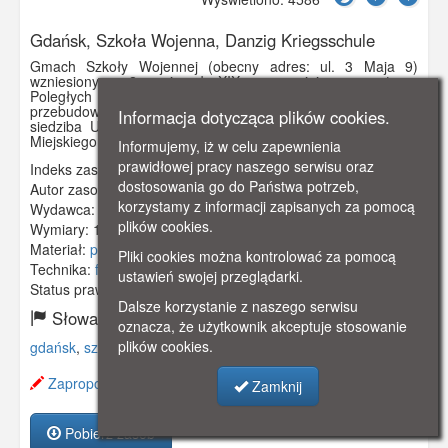
Gdańsk, Szkoła Wojenna, Danzig Kriegsschule
Gmach Szkoły Wojennej (obecny adres: ul. 3 Maja 9)
wzniesiony w 2 - ej poł. XIX w. w miejscu cmentarza
Poległych Za Ojczyznę. Początkowo koszary pionierów, po
przebudowie w latach 1893 - 94 Szkoła Wojenna. Obecnie
Informacja dotycząca plików cookies.
siedziba Urzędu Pracy oraz niektórych wydziałów Urzędu
Miejskiego.
Informujemy, iż w celu zapewnienia
prawidłowej pracy naszego serwisu oraz
Indeks zasobu:
GSP01797
dostosowania go do Państwa potrzeb,
Autor zasobu:
H. B. de Haan Zaandam.
korzystamy z informacji zapisanych za pomocą
Wydawca:
A. Rogorsch, Danzig, Hundegasse 47
plików cookies.
Wymiary:
138 x 86 mm
Materiał:
pocztówka
Pliki cookies można kontrolować za pomocą
Technika:
fotografia czarno-biała
ustawień swojej przeglądarki.
Status prawny:
Użycie Niekomercyjne
Dalsze korzystanie z naszego serwisu
Słowa kluczowe:
oznacza, że użytkownik akceptuje stosowanie
plików cookies.
gdańsk
,
szkoła wojena
,
koszary
,
ul. 3 maja
,
Zaproponuj zmianę opisu.
Zamknij
Pobierz zasób