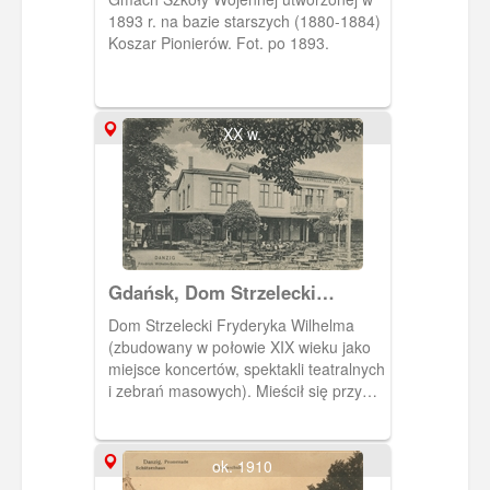
1893 r. na bazie starszych (1880-1884)
Koszar Pionierów. Fot. po 1893.
XX w.
Gdańsk, Dom Strzelecki
Fryderyka Wilhelma, Friedrich
Dom Strzelecki Fryderyka Wilhelma
Wilhelm-Schutzenhaus
(zbudowany w połowie XIX wieku jako
miejsce koncertów, spektakli teatralnych
i zebrań masowych). Mieścił się przy
obecnej ulicy 3 Maja w miejscu
nieistniejącego już targowiska. Obieg
1907 r.
ok. 1910